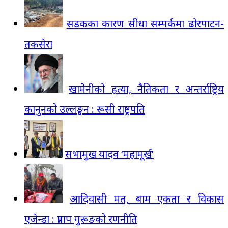
सडकका कारण सीधा सम्पर्कमा ढोरपाटन-
तकसेरा
खामेनीको हत्या, नैतिकता र अन्तर्राष्ट्रिय
कानुनको उल्लङ्घन : रूसी राष्ट्रपति
सभामुख यादव ‘महामूर्ख’
आदिवासी मत, बाम एकता र विकास
एजेन्डा : प्रताप गुरूङको रणनीति