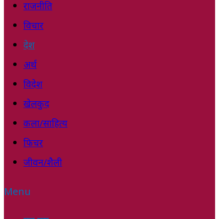
राजनीति
विचार
देश
अर्थ
विदेश
खेलकुद
कला/साहित्य
फिचर
जीवन/शैली
Menu