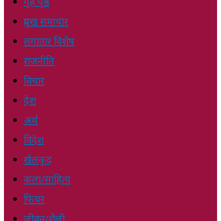
गृह पृष्ठ
प्रमुख समाचार
लगातार विशेष
राजनीति
विचार
देश
अर्थ
विदेश
खेलकुद
कला/साहित्य
फिचर
जीवन/शैली