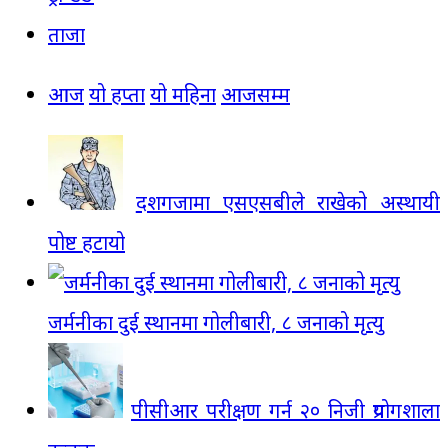
ताजा
आज
यो हप्ता
यो महिना
आजसम्म
दशगजामा एसएसबीले राखेको अस्थायी
पोष्ट हटायो
जर्मनीका दुई स्थानमा गोलीबारी, ८ जनाको मृत्यु
पीसीआर परीक्षण गर्न २० निजी प्रयोगशाला