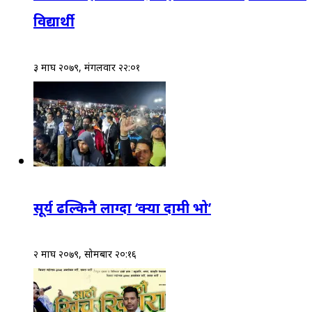
विद्यार्थी
३ माघ २०७९, मंगलवार २२:०१
सूर्य ढल्किनै लाग्दा ‘क्या दामी भो’
२ माघ २०७९, सोमबार २०:१६