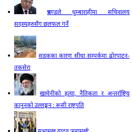
प्रचण्डले धुम्बाराहीमा सचिवालय
सदस्यहरुसँग छलफल गर्ने
सडकका कारण सीधा सम्पर्कमा ढोरपाटन-
तकसेरा
खामेनीको हत्या, नैतिकता र अन्तर्राष्ट्रिय
कानुनको उल्लङ्घन : रूसी राष्ट्रपति
सभामुख यादव ‘महामूर्ख’