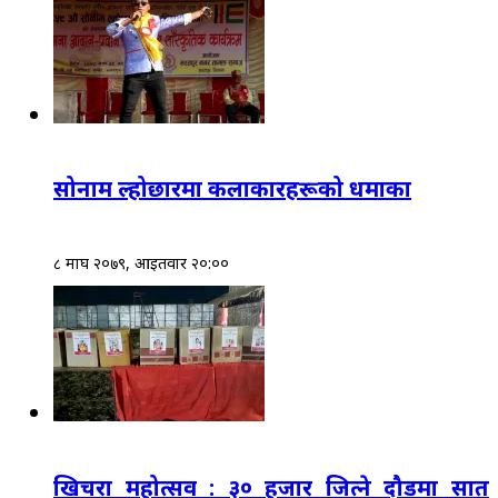
सोनाम ल्होछारमा कलाकारहरूको धमाका
८ माघ २०७९, आईतवार २०:००
खिचरा महोत्सव : ३० हजार जित्ने दौडमा सात