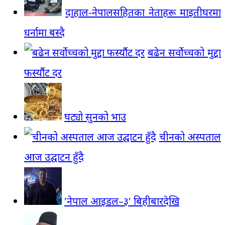
दाहाल-नेपालसहितका नेताहरू माइतीघरमा
धर्नामा बस्दै
बढेन सर्वोच्चको मुद्दा
फर्स्यौट दर
घट्यो सुनको भाउ
चीनको अस्पताल
आज उद्घाटन हुँदै
'नेपाल आइडल–३' बिहीबारदेखि