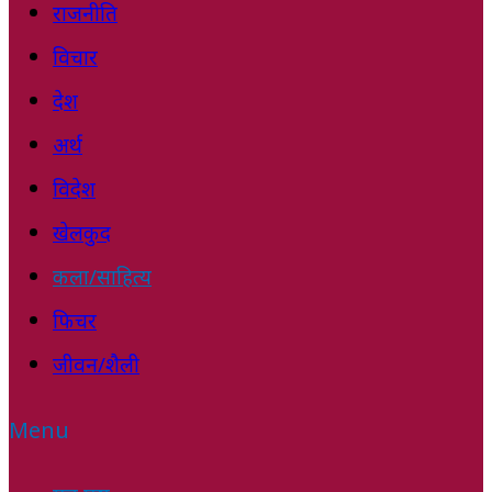
राजनीति
विचार
देश
अर्थ
विदेश
खेलकुद
कला/साहित्य
फिचर
जीवन/शैली
Menu