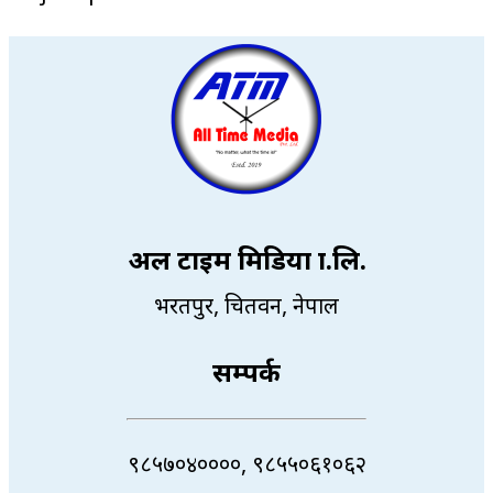
अल टाइम मिडिया प्रा.लि.
भरतपुर, चितवन, नेपाल
सम्पर्क
९८५७०४००००, ९८५५०६१०६२