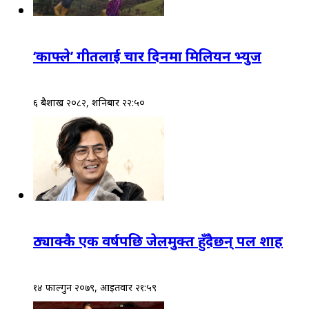
‘काफ्ले’ गीतलाई चार दिनमा मिलियन भ्युज
६ बैशाख २०८२, शनिबार २२:५०
ठ्याक्कै एक वर्षपछि जेलमुक्त हुँदैछन् पल शाह
१४ फाल्गुन २०७९, आईतवार २१:५९