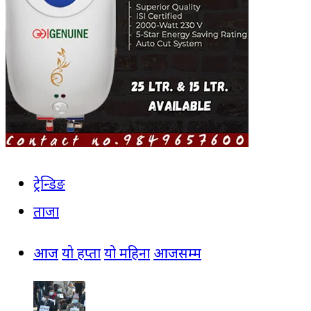
ट्रेन्डिङ
ताजा
आज
यो हप्ता
यो महिना
आजसम्म