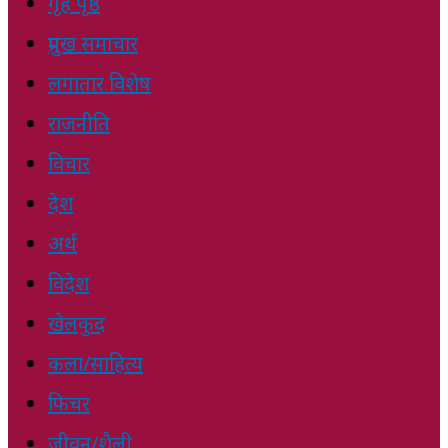
गृह पृष्ठ
प्रमुख समाचार
लगातार विशेष
राजनीति
विचार
देश
अर्थ
विदेश
खेलकुद
कला/साहित्य
फिचर
जीवन/शैली