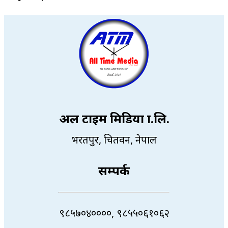
अल टाइम मिडिया प्रा.लि.
भरतपुर, चितवन, नेपाल
सम्पर्क
९८५७०४००००, ९८५५०६१०६२