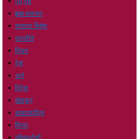
गृह पृष्ठ
प्रमुख समाचार
लगातार विशेष
राजनीति
विचार
देश
अर्थ
विदेश
खेलकुद
कला/साहित्य
फिचर
जीवन/शैली