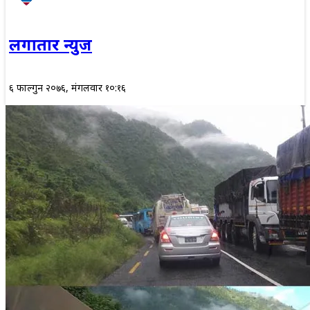
लगातार न्युज
६ फाल्गुन २०७६, मंगलवार १०:१६