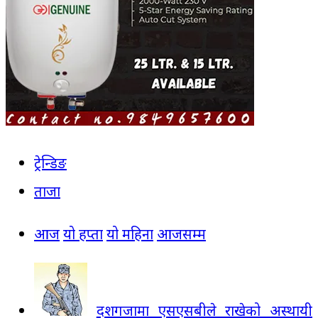
ट्रेन्डिङ
ताजा
आज
यो हप्ता
यो महिना
आजसम्म
दशगजामा एसएसबीले राखेको अस्थायी