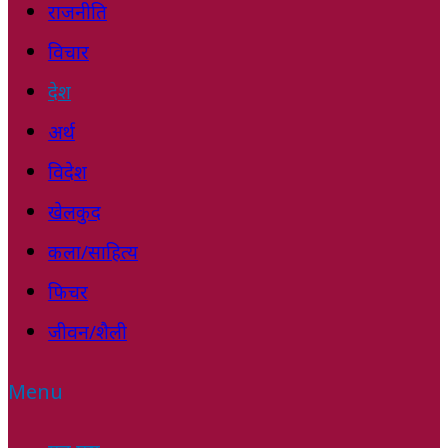
राजनीति
विचार
देश
अर्थ
विदेश
खेलकुद
कला/साहित्य
फिचर
जीवन/शैली
Menu