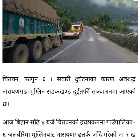
चितवन, फागुन ६ । सवारी दुर्घटनाका कारण अवरुद्ध
नारायणगढ–मुग्लिन सडकखण्ड दुईतर्फी सञ्चालनमा आएको
छ।
आज बिहान साँढे ४ बजे चितवनको इच्छाकमना गाउँपालिका–
६ जलवीरेमा मुग्लिनबाट नारायणगढतर्फ जाँदै गरेको ना ५ ख