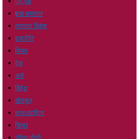
गृह पृष्ठ
प्रमुख समाचार
लगातार विशेष
राजनीति
विचार
देश
अर्थ
विदेश
खेलकुद
कला/साहित्य
फिचर
जीवन/शैली