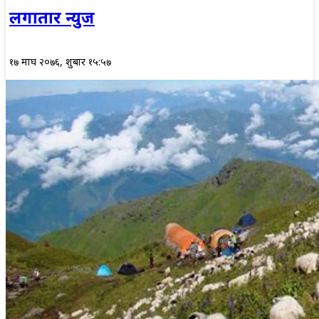
लगातार न्युज
१७ माघ २०७६, शुक्रबार १५:५७