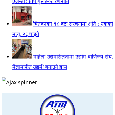
एजेन्डा : प्रताप गुरूङको रणनीति
चितवनका ९८ वटा संरचनामा क्षति : एकको
मृत्यु, २६ घाइते
महिला उद्यमशिलतामा उद्योग वाणिज्य संघ,
मेलामार्फत उद्यमी बनाउने प्रयास