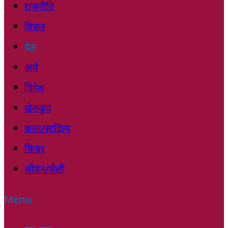
राजनीति
विचार
देश
अर्थ
विदेश
खेलकुद
कला/साहित्य
फिचर
जीवन/शैली
Menu