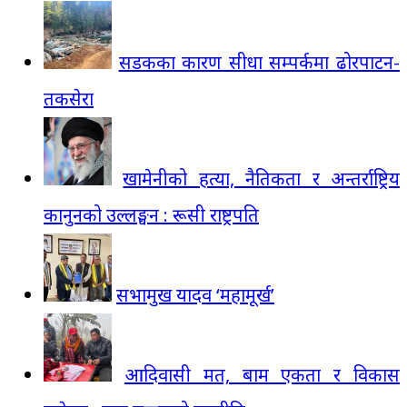
सडकका कारण सीधा सम्पर्कमा ढोरपाटन-
तकसेरा
खामेनीको हत्या, नैतिकता र अन्तर्राष्ट्रिय
कानुनको उल्लङ्घन : रूसी राष्ट्रपति
सभामुख यादव ‘महामूर्ख’
आदिवासी मत, बाम एकता र विकास