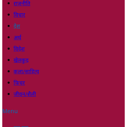
राजनीति
विचार
देश
अर्थ
विदेश
खेलकुद
कला/साहित्य
फिचर
जीवन/शैली
Menu