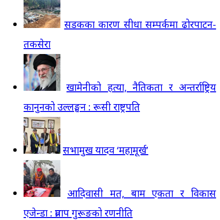
सडकका कारण सीधा सम्पर्कमा ढोरपाटन-
तकसेरा
खामेनीको हत्या, नैतिकता र अन्तर्राष्ट्रिय
कानुनको उल्लङ्घन : रूसी राष्ट्रपति
सभामुख यादव ‘महामूर्ख’
आदिवासी मत, बाम एकता र विकास
एजेन्डा : प्रताप गुरूङको रणनीति