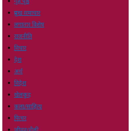
गृह पृष्ठ
प्रमुख समाचार
लगातार विशेष
राजनीति
विचार
देश
अर्थ
विदेश
खेलकुद
कला/साहित्य
फिचर
जीवन/शैली