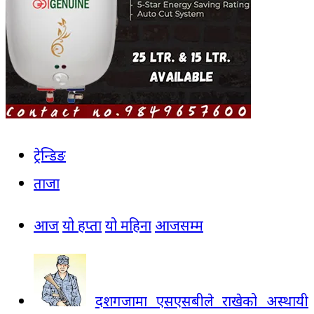
ट्रेन्डिङ
ताजा
आज
यो हप्ता
यो महिना
आजसम्म
दशगजामा एसएसबीले राखेको अस्थायी