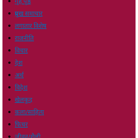
गृह पृष्ठ
प्रमुख समाचार
लगातार विशेष
राजनीति
विचार
देश
अर्थ
विदेश
खेलकुद
कला/साहित्य
फिचर
जीवन/शैली