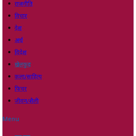
राजनीति
विचार
देश
अर्थ
विदेश
खेलकुद
कला/साहित्य
फिचर
जीवन/शैली
Menu