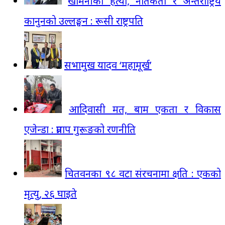
खामेनीको हत्या, नैतिकता र अन्तर्राष्ट्रिय
कानुनको उल्लङ्घन : रूसी राष्ट्रपति
सभामुख यादव ‘महामूर्ख’
आदिवासी मत, बाम एकता र विकास
एजेन्डा : प्रताप गुरूङको रणनीति
चितवनका ९८ वटा संरचनामा क्षति : एकको
मृत्यु, २६ घाइते