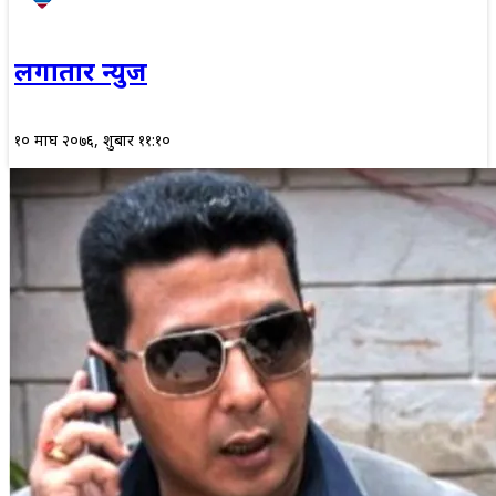
लगातार न्युज
१० माघ २०७६, शुक्रबार ११:१०