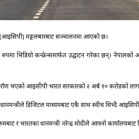
ौकी (आइसिपी) मङ्गलबारबाट सञ्चालनमा आएको छ।
क्त रुपमा भिडियो कन्फ्रेन्समार्फत उद्घाटन गरेका छन्। नेपाल
निर्माण भएको आइसीपी भारत सरकारको २ अर्ब १० करोडको लागतम
्रधानमन्त्रीले डिजिटल माध्यमबाट एकै साथ स्वीच थिच्दै आइस
रोल रुमबाट र भारतका प्रधानमन्त्री नरेन्द्र मोदीले आफ्नो कार्