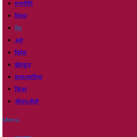
राजनीति
विचार
देश
अर्थ
विदेश
खेलकुद
कला/साहित्य
फिचर
जीवन/शैली
Menu