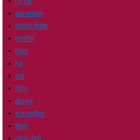
गृह पृष्ठ
प्रमुख समाचार
लगातार विशेष
राजनीति
विचार
देश
अर्थ
विदेश
खेलकुद
कला/साहित्य
फिचर
जीवन/शैली