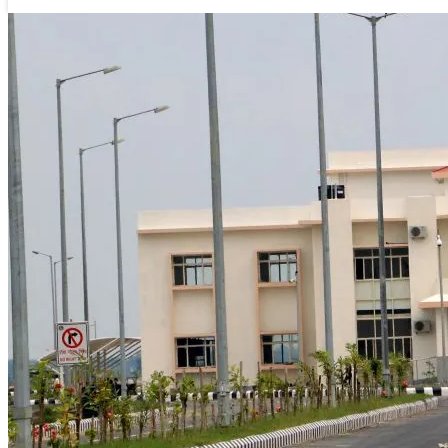
लगातार न्युज
७ माघ २०७६, मंगलवार ११:५०