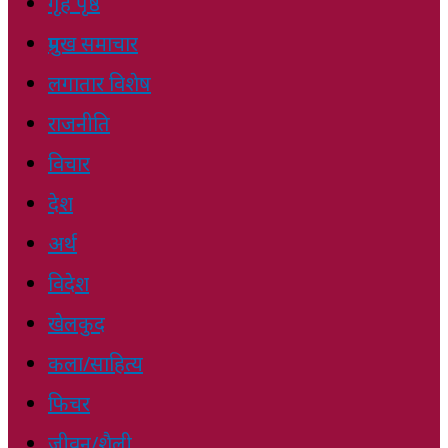
गृह पृष्ठ
प्रमुख समाचार
लगातार विशेष
राजनीति
विचार
देश
अर्थ
विदेश
खेलकुद
कला/साहित्य
फिचर
जीवन/शैली