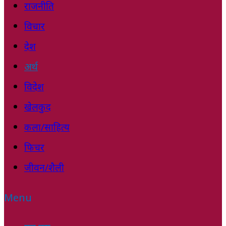
राजनीति
विचार
देश
अर्थ
विदेश
खेलकुद
कला/साहित्य
फिचर
जीवन/शैली
Menu