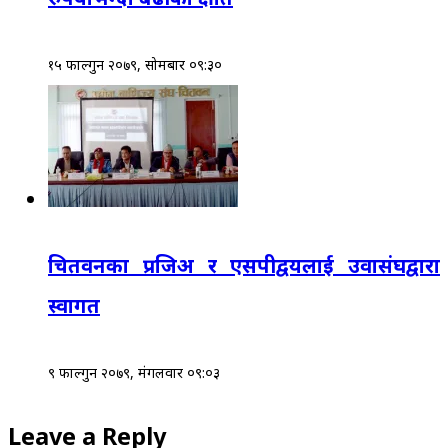
१५ फाल्गुन २०७९, सोमबार ०९:३०
चितवनका प्रजिअ र एसपीद्वयलाई उवासंघद्वारा
स्वागत
९ फाल्गुन २०७९, मंगलवार ०९:०३
Leave a Reply