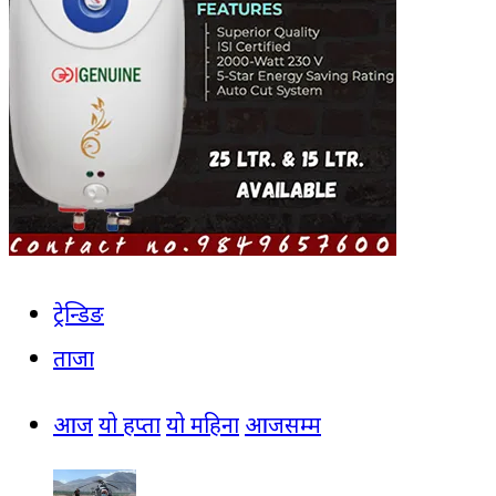
ट्रेन्डिङ
ताजा
आज
यो हप्ता
यो महिना
आजसम्म