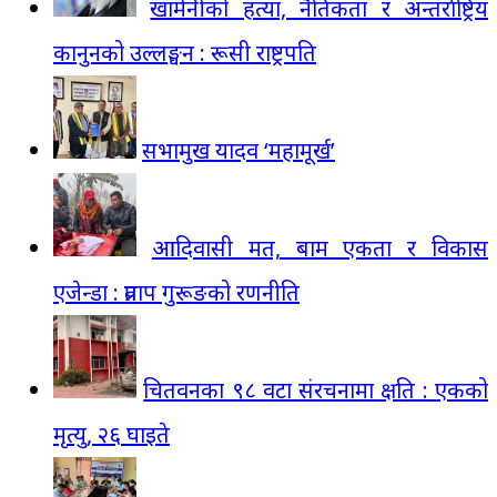
खामेनीको हत्या, नैतिकता र अन्तर्राष्ट्रिय
कानुनको उल्लङ्घन : रूसी राष्ट्रपति
सभामुख यादव ‘महामूर्ख’
आदिवासी मत, बाम एकता र विकास
एजेन्डा : प्रताप गुरूङको रणनीति
चितवनका ९८ वटा संरचनामा क्षति : एकको
मृत्यु, २६ घाइते