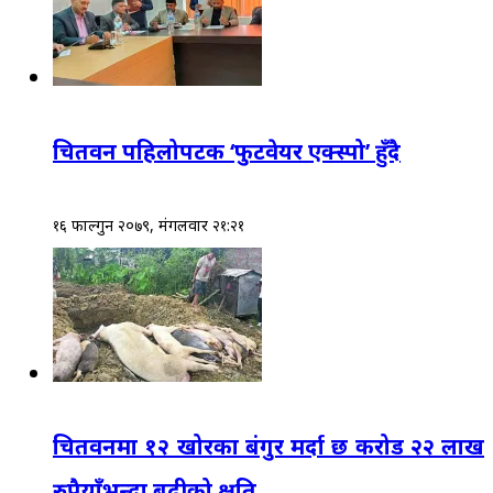
चितवन पहिलोपटक ‘फुटवेयर एक्स्पो’ हुँदै
१६ फाल्गुन २०७९, मंगलवार २१:२१
चितवनमा १२ खोरका बंगुर मर्दा छ करोड २२ लाख
रुपैयाँभन्दा बढीको क्षति