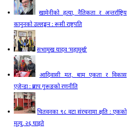
खामेनीको हत्या, नैतिकता र अन्तर्राष्ट्रिय
कानुनको उल्लङ्घन : रूसी राष्ट्रपति
सभामुख यादव ‘महामूर्ख’
आदिवासी मत, बाम एकता र विकास
एजेन्डा : प्रताप गुरूङको रणनीति
चितवनका ९८ वटा संरचनामा क्षति : एकको
मृत्यु, २६ घाइते