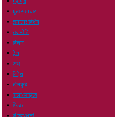
गृह पृष्ठ
प्रमुख समाचार
लगातार विशेष
राजनीति
विचार
देश
अर्थ
विदेश
खेलकुद
कला/साहित्य
फिचर
जीवन/शैली