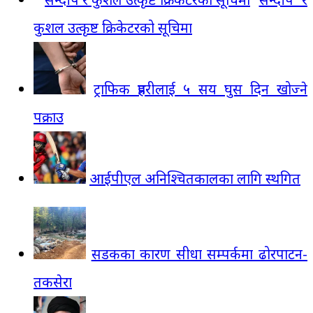
कुशल उत्कृष्ट क्रिकेटरको सूचिमा
ट्राफिक प्रहरीलाई ५ सय घुस दिन खोज्ने
पक्राउ
आईपीएल अनिश्चितकालका लागि स्थगित
सडकका कारण सीधा सम्पर्कमा ढोरपाटन-
तकसेरा