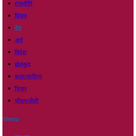
राजनीति
विचार
देश
अर्थ
विदेश
खेलकुद
कला/साहित्य
फिचर
जीवन/शैली
Menu