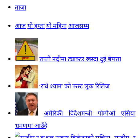
ताजा
आज
यो हप्ता
यो महिना
आजसम्म
राप्ती नदीमा ट्याक्टर खस्दा दुई बेपत्ता
‘राधे श्याम’ को फस्ट लूक रिलिज
अमेरिकी विदेशमन्त्री पोम्पेओ एसिया
भ्रमणमा आउँदै
सन्दीप र