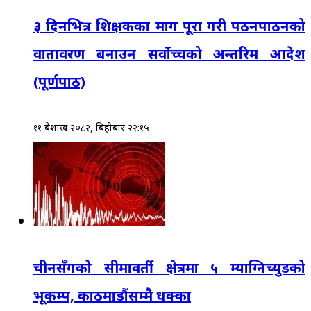
३ दिनभित्र शिक्षकका माग पूरा गरी पठनपाठनको
वातावरण बनाउन सर्वोच्चको अन्तरिम आदेश
(पूर्णपाठ)
११ बैशाख २०८२, बिहीबार २२:१५
चीनसँगको सीमावर्ती क्षेत्रमा ५ म्याग्निच्युडको
भूकम्प, काठमाडौंसम्मै धक्का