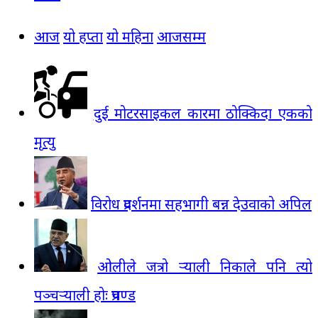
आज
यो हप्ता
यो महिना
आजसम्म
दुई मोटरसाइकल कारमा ठोक्किदा एकको
मृत्यु
विरोध प्रदर्शनमा सहभागी बन्न देउवाको अपिल
ओलीले जत्रो र्‍याली निकाले पनि त्यो
पञ्चर्‍याली होः प्रचण्ड