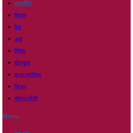
राजनीति
विचार
देश
अर्थ
विदेश
खेलकुद
कला/साहित्य
फिचर
जीवन/शैली
Menu