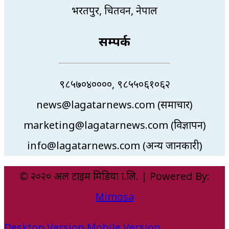
भरतपुर, चितवन, नेपाल
सम्पर्क
९८५७०४००००, ९८५५०६१०६२
news@lagatarnews.com (समाचार)
marketing@lagatarnews.com (विज्ञापन)
info@lagatarnews.com (अन्य जानकारी)
© २०२० अल टाइम मिडिया प्रा.लि. | Powered By:
Mimosa
Desktop Version
Mobile Version