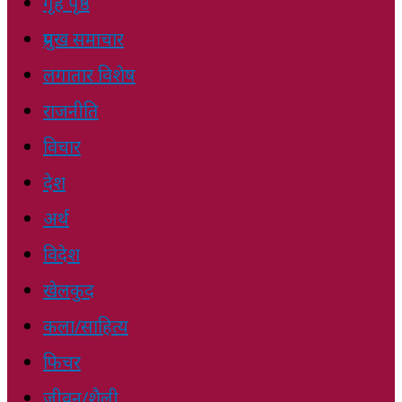
गृह पृष्ठ
प्रमुख समाचार
लगातार विशेष
राजनीति
विचार
देश
अर्थ
विदेश
खेलकुद
कला/साहित्य
फिचर
जीवन/शैली