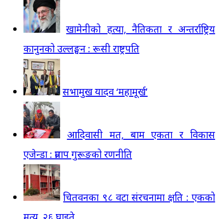
खामेनीको हत्या, नैतिकता र अन्तर्राष्ट्रिय
कानुनको उल्लङ्घन : रूसी राष्ट्रपति
सभामुख यादव ‘महामूर्ख’
आदिवासी मत, बाम एकता र विकास
एजेन्डा : प्रताप गुरूङको रणनीति
चितवनका ९८ वटा संरचनामा क्षति : एकको
मृत्यु, २६ घाइते