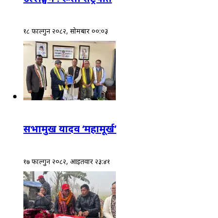
१८ फाल्गुन २०८२, सोमबार ००:०३
सभामुख यादव ‘महामूर्ख’
१७ फाल्गुन २०८२, आईतवार २३:४१