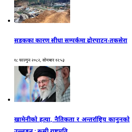
सडकका कारण सीधा सम्पर्कमा ढोरपाटन-तकसेरा
१८ फाल्गुन २०८२, सोमबार १२:५३
खामेनीको हत्या, नैतिकता र अन्तर्राष्ट्रिय कानुनको
उल्लङ्घन : रूसी राष्ट्रपति