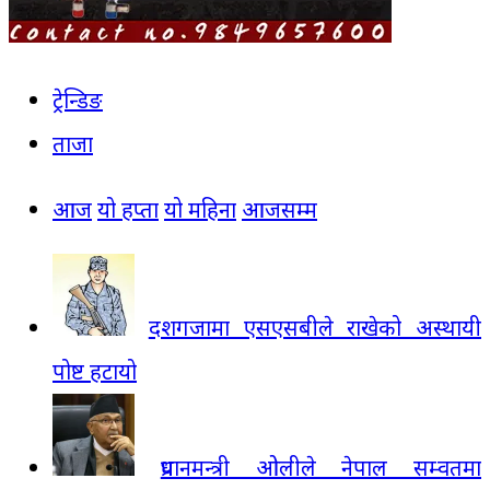
ट्रेन्डिङ
ताजा
आज
यो हप्ता
यो महिना
आजसम्म
दशगजामा एसएसबीले राखेको अस्थायी
पोष्ट हटायो
प्रधानमन्त्री ओलीले नेपाल सम्वतमा