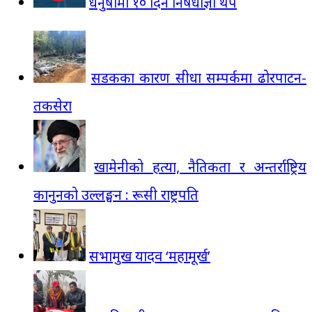
धनुषामा १० दिन निषेधाज्ञा थप
सडकका कारण सीधा सम्पर्कमा ढोरपाटन-
तकसेरा
खामेनीको हत्या, नैतिकता र अन्तर्राष्ट्रिय
कानुनको उल्लङ्घन : रूसी राष्ट्रपति
सभामुख यादव ‘महामूर्ख’