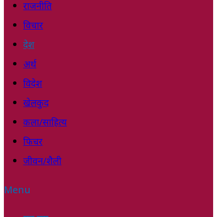
राजनीति
विचार
देश
अर्थ
विदेश
खेलकुद
कला/साहित्य
फिचर
जीवन/शैली
Menu