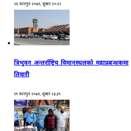
२६ फाल्गुन २०७९, शुक्रबार २०:२२
त्रिभुवन अन्तर्राष्ट्रिय विमानस्थलको महाप्रबन्धकमा
तिवारी
१९ फाल्गुन २०७९, शुक्रबार २३:३९