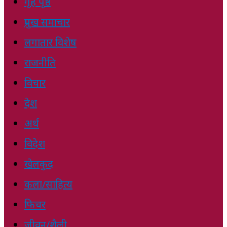
गृह पृष्ठ
प्रमुख समाचार
लगातार विशेष
राजनीति
विचार
देश
अर्थ
विदेश
खेलकुद
कला/साहित्य
फिचर
जीवन/शैली