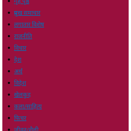
गृह पृष्ठ
प्रमुख समाचार
लगातार विशेष
राजनीति
विचार
देश
अर्थ
विदेश
खेलकुद
कला/साहित्य
फिचर
जीवन/शैली