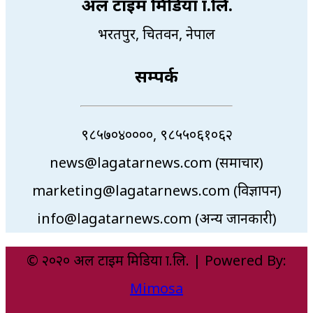
अल टाइम मिडिया प्रा.लि.
भरतपुर, चितवन, नेपाल
सम्पर्क
९८५७०४००००, ९८५५०६१०६२
news@lagatarnews.com (समाचार)
marketing@lagatarnews.com (विज्ञापन)
info@lagatarnews.com (अन्य जानकारी)
© २०२० अल टाइम मिडिया प्रा.लि. | Powered By:
Mimosa