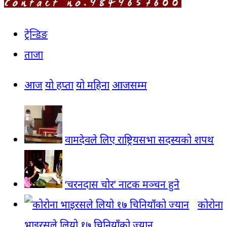
ट्रेन्डिङ
ताजा
आज
यो हप्ता
यो महिना
आजसम्म
वामदेवले लिए राष्ट्रियसभा सदस्यको शपथ
‘चरनदास चोर’ नाटक मञ्चन हुने
कोरोना
भाइरसले लियो १७ चिनियाँको ज्यान