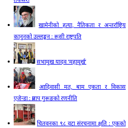
खामेनीको हत्या, नैतिकता र अन्तर्राष्ट्रिय
कानुनको उल्लङ्घन : रूसी राष्ट्रपति
सभामुख यादव ‘महामूर्ख’
आदिवासी मत, बाम एकता र विकास
एजेन्डा : प्रताप गुरूङको रणनीति
चितवनका ९८ वटा संरचनामा क्षति : एकको