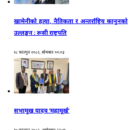
खामेनीको हत्या, नैतिकता र अन्तर्राष्ट्रिय कानुनको
उल्लङ्घन : रूसी राष्ट्रपति
१८ फाल्गुन २०८२, सोमबार ००:०३
सभामुख यादव ‘महामूर्ख’
१७ फाल्गुन २०८२, आईतवार २३:४१