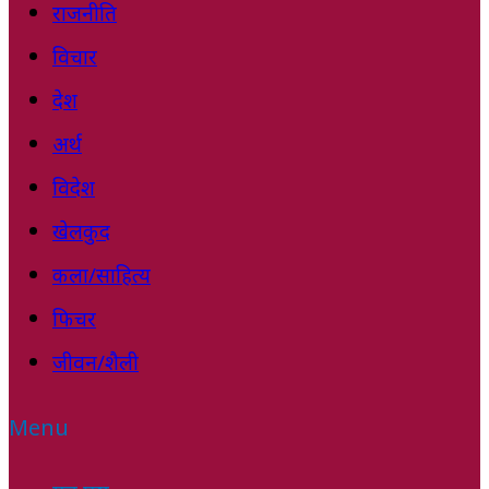
राजनीति
विचार
देश
अर्थ
विदेश
खेलकुद
कला/साहित्य
फिचर
जीवन/शैली
Menu