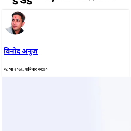
विनोद अनुज
२८ भाद्र २०७६, शनिबार २२:४०