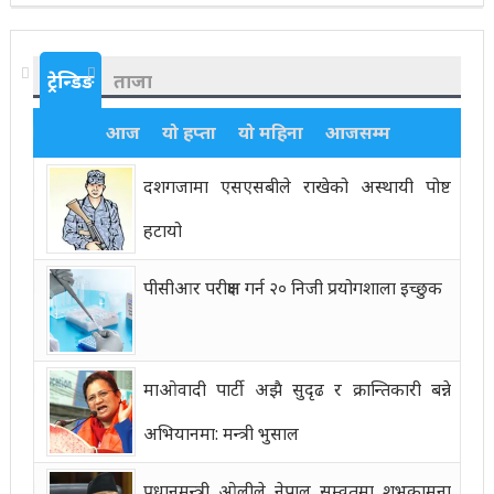
ट्रेन्डिङ
ताजा
आज
यो हप्ता
यो महिना
आजसम्म
दशगजामा एसएसबीले राखेको अस्थायी पोष्ट
हटायो
पीसीआर परीक्षण गर्न २० निजी प्रयोगशाला इच्छुक
माओवादी पार्टी अझै सुदृढ र क्रान्तिकारी बन्ने
अभियानमा: मन्त्री भुसाल
प्रधानमन्त्री ओलीले नेपाल सम्वतमा शुभकामना