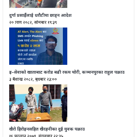
दुर्गा प्रसाईँलाई धरौटीमा छाड्न आदेश
२० श्रावण २०८२, सोमबार १९:३९
इ–सेवाको खाताबाट करोड बढी रकम चोरी, कञ्चनपुरका राहुल पक्राउ
३ बैशाख २०८२, बुधबार २३:००
खैरो हिरोइनसहित खैरहनीका दुई युवक पक्राउ
१६ फाल्गुन २०७९, मंगलवार २२:३५