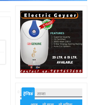
ट्रेन्डिङ
ताजा
आज
यो हप्ता
यो महिना