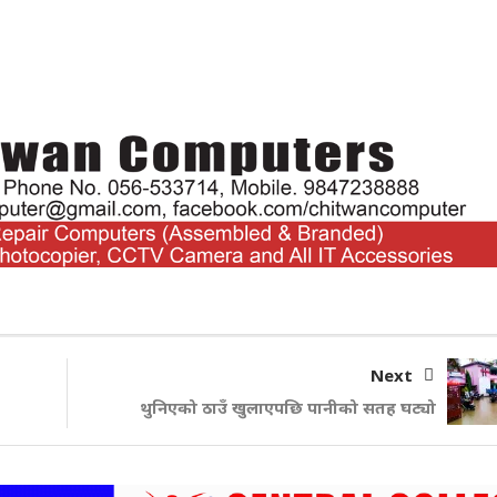
Next
थुनिएको ठाउँ खुलाएपछि पानीको सतह घट्यो