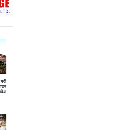
 गरी
ाउन
देश