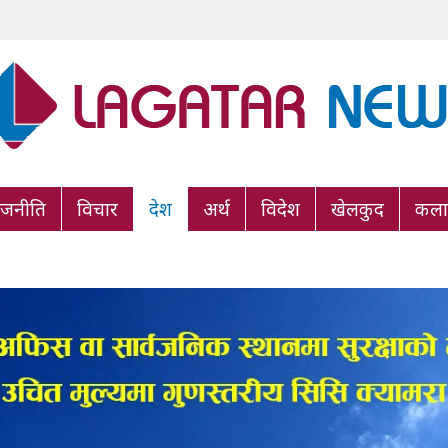
ाजनीति
विचार
देश
अर्थ
विदेश
खेलकुद
कला/