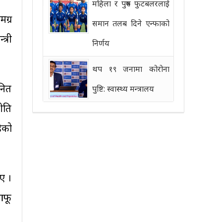
महिला र पुरुष फुटबलरलाई
ग्र
समान तलब दिने एन्फाको
्री
निर्णय
थप १९ जनामा कोरोना
नित
पुष्टि: स्वास्थ्य मन्त्रालय
ीति
ेको
ए ।
आफू