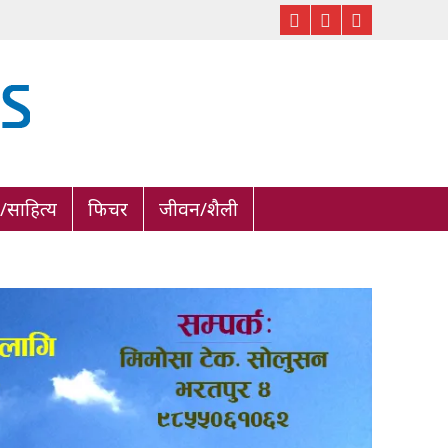
साहित्य
फिचर
जीवन/शैली