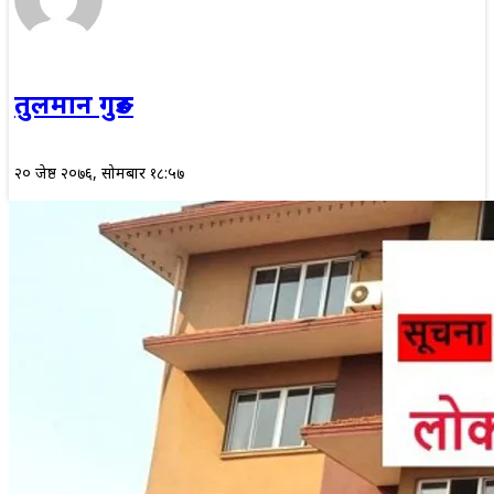
तुलमान गुरुङ
२० जेष्ठ २०७६, सोमबार १८:५७