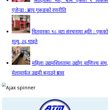
आदिवासी मत, बाम एकता र विकास
एजेन्डा : प्रताप गुरूङको रणनीति
चितवनका ९८ वटा संरचनामा क्षति : एकको
मृत्यु, २६ घाइते
महिला उद्यमशिलतामा उद्योग वाणिज्य संघ,
मेलामार्फत उद्यमी बनाउने प्रयास