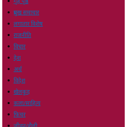
गृह पृष्ठ
प्रमुख समाचार
लगातार विशेष
राजनीति
विचार
देश
अर्थ
विदेश
खेलकुद
कला/साहित्य
फिचर
जीवन/शैली