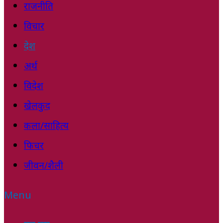
राजनीति
विचार
देश
अर्थ
विदेश
खेलकुद
कला/साहित्य
फिचर
जीवन/शैली
Menu