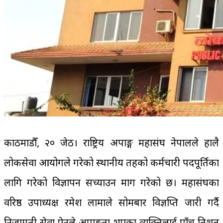
काठमाडौँ, २० जेठ। राष्ट्रिय अपाङ्ग महासंघ नेपालले हालै
लोकसेवा आयोगले गरेको स्थानीय तहको कर्मचारी पदपूर्तिका
लागि गरेको विज्ञापन सच्याउन माग गरेको छ। महासंघका
वरिष्ठ उपाध्यक्ष रमेश लामाले सोमबार विज्ञप्ति जारी गर्दै
निजामती सेवा ऐनले अपाङ्गता भएका व्यक्तिलाई पाँच प्रतिशत