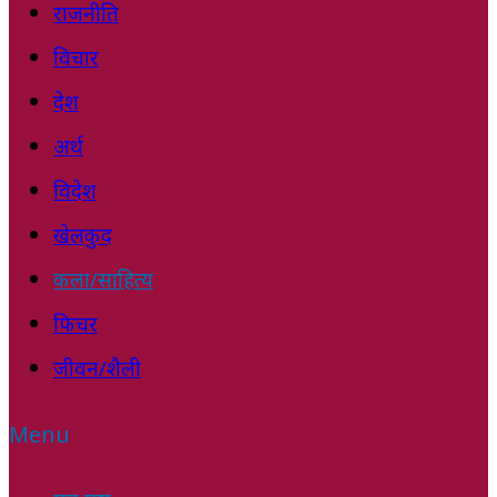
राजनीति
विचार
देश
अर्थ
विदेश
खेलकुद
कला/साहित्य
फिचर
जीवन/शैली
Menu