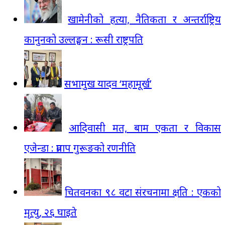
खामेनीको हत्या, नैतिकता र अन्तर्राष्ट्रिय
कानुनको उल्लङ्घन : रूसी राष्ट्रपति
सभामुख यादव ‘महामूर्ख’
आदिवासी मत, बाम एकता र विकास
एजेन्डा : प्रताप गुरूङको रणनीति
चितवनका ९८ वटा संरचनामा क्षति : एकको
मृत्यु, २६ घाइते