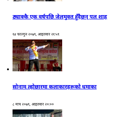
ठ्याक्कै एक वर्षपछि जेलमुक्त हुँदैछन् पल शाह
१४ फाल्गुन २०७९, आईतवार २१:५९
सोनाम ल्होछारमा कलाकारहरूको धमाका
८ माघ २०७९, आईतवार २०:००