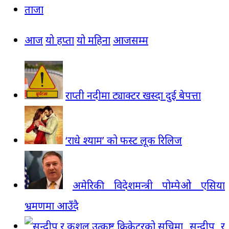
ताजा
आज
यो हप्ता
यो महिना
आजसम्म
राप्ती नदीमा ट्याक्टर खस्दा दुई बेपत्ता
‘राधे श्याम’ को फस्ट लूक रिलिज
अमेरिकी विदेशमन्त्री पोम्पेओ एसिया
भ्रमणमा आउँदै
सन्दीप र