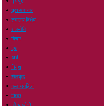
गृह पृष्ठ
प्रमुख समाचार
लगातार विशेष
राजनीति
विचार
देश
अर्थ
विदेश
खेलकुद
कला/साहित्य
फिचर
जीवन/शैली