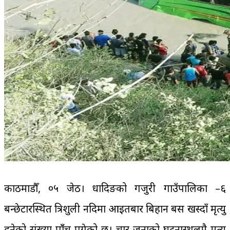
काठमाडौँ, ०५ जेठ। धादिङको गजुरी गाउँपालिका –६
बन्छेटारस्थित त्रिशुली नदिमा आइतबार बिहान बस खस्दाँ मृत्यु
हुनेको संख्या पाँँच पुगेको छ। चार जनाको घटनास्थलमै मृत्यु