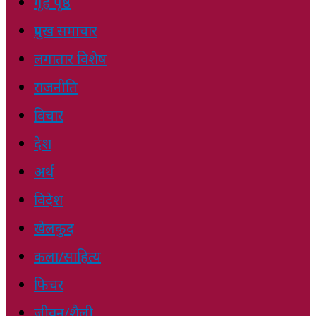
गृह पृष्ठ
प्रमुख समाचार
लगातार विशेष
राजनीति
विचार
देश
अर्थ
विदेश
खेलकुद
कला/साहित्य
फिचर
जीवन/शैली