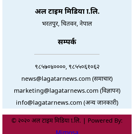
अल टाइम मिडिया प्रा.लि.
भरतपुर, चितवन, नेपाल
सम्पर्क
९८५७०४००००, ९८५५०६१०६२
news@lagatarnews.com (समाचार)
marketing@lagatarnews.com (विज्ञापन)
info@lagatarnews.com (अन्य जानकारी)
© २०२० अल टाइम मिडिया प्रा.लि. | Powered By:
Mimosa