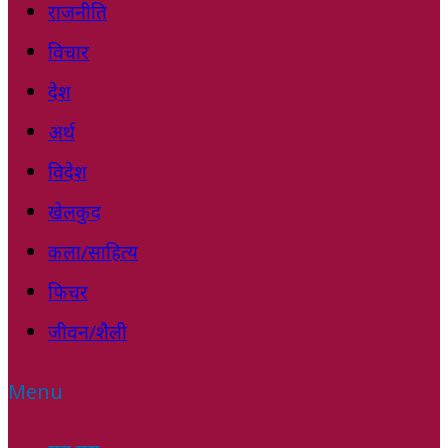
राजनीति
विचार
देश
अर्थ
विदेश
खेलकुद
कला/साहित्य
फिचर
जीवन/शैली
Menu