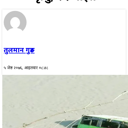
तुलमान गुरुङ
५ जेष्ठ २०७६, आईतवार ०८:४८