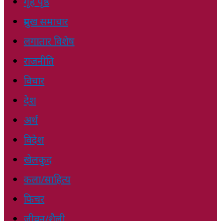
गृह पृष्ठ
प्रमुख समाचार
लगातार विशेष
राजनीति
विचार
देश
अर्थ
विदेश
खेलकुद
कला/साहित्य
फिचर
जीवन/शैली