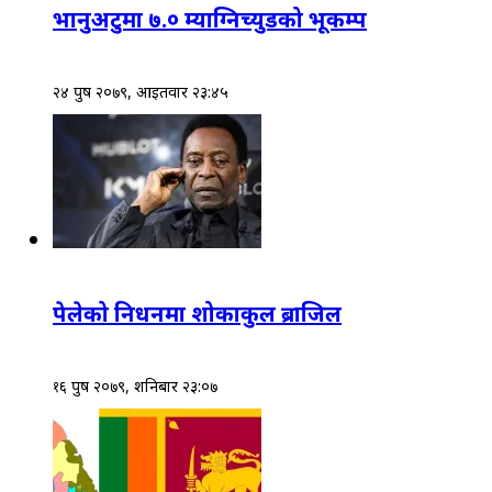
भानुअटुमा ७.० म्याग्निच्युडको भूकम्प
२४ पुष २०७९, आईतवार २३:४५
पेलेको निधनमा शोकाकुल ब्राजिल
१६ पुष २०७९, शनिबार २३:०७