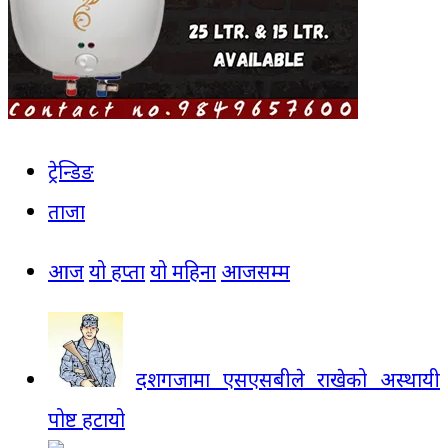
ट्रेन्डिङ
ताजा
आज
यो हप्ता
यो महिना
आजसम्म
दशगजामा एसएसबीले राखेको अस्थायी
पोष्ट हटायो