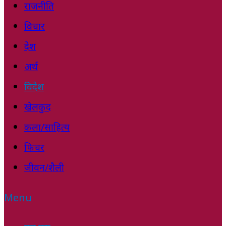
राजनीति
विचार
देश
अर्थ
विदेश
खेलकुद
कला/साहित्य
फिचर
जीवन/शैली
Menu