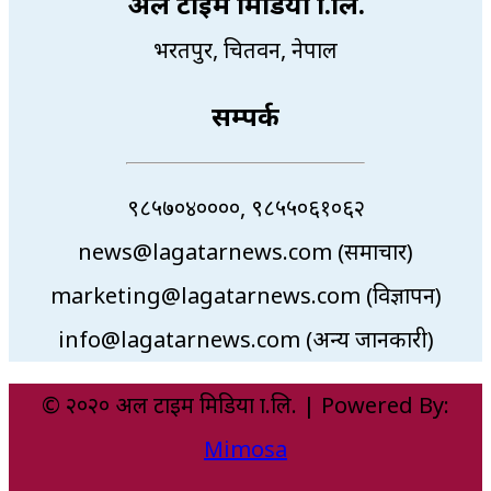
अल टाइम मिडिया प्रा.लि.
भरतपुर, चितवन, नेपाल
सम्पर्क
९८५७०४००००, ९८५५०६१०६२
news@lagatarnews.com (समाचार)
marketing@lagatarnews.com (विज्ञापन)
info@lagatarnews.com (अन्य जानकारी)
© २०२० अल टाइम मिडिया प्रा.लि. | Powered By:
Mimosa