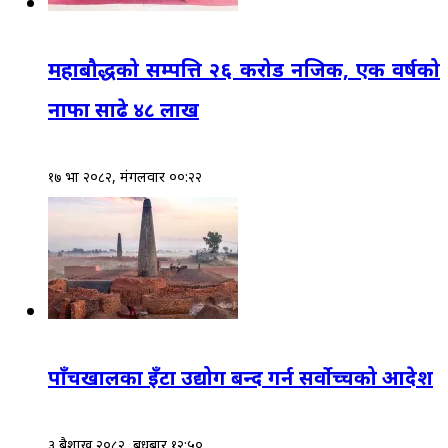
महाबौद्धको सम्पत्ति २६ करोड नजिक, एक वर्षको
नाफा साढे ४८ लाख
१७ भाद्र २०८२, मंगलवार ००:२२
पाँचखालका इँटा उद्योग बन्द गर्न सर्वोच्चको आदेश
३ बैशाख २०८२, बुधबार १२:५०