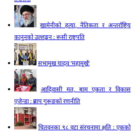
खामेनीको हत्या, नैतिकता र अन्तर्राष्ट्रिय
कानुनको उल्लङ्घन : रूसी राष्ट्रपति
सभामुख यादव ‘महामूर्ख’
आदिवासी मत, बाम एकता र विकास
एजेन्डा : प्रताप गुरूङको रणनीति
चितवनका ९८ वटा संरचनामा क्षति : एकको