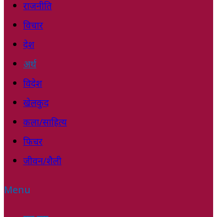
राजनीति
विचार
देश
अर्थ
विदेश
खेलकुद
कला/साहित्य
फिचर
जीवन/शैली
Menu