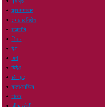
गृह पृष्ठ
प्रमुख समाचार
लगातार विशेष
राजनीति
विचार
देश
अर्थ
विदेश
खेलकुद
कला/साहित्य
फिचर
जीवन/शैली