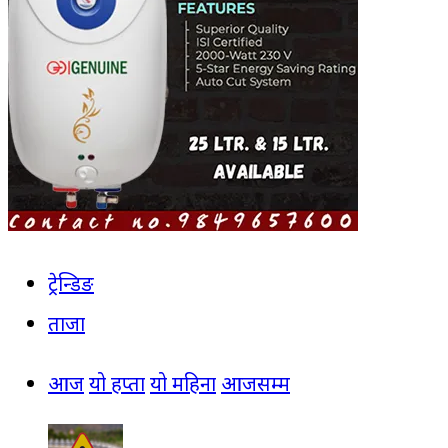
ट्रेन्डिङ
ताजा
आज
यो हप्ता
यो महिना
आजसम्म