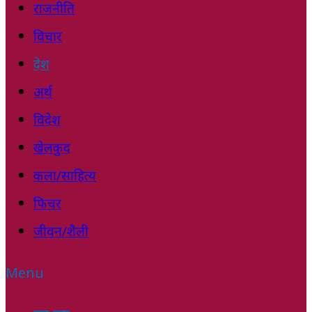
राजनीति
विचार
देश
अर्थ
विदेश
खेलकुद
कला/साहित्य
फिचर
जीवन/शैली
Menu