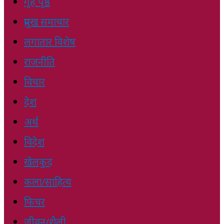
गृह पृष्ठ
प्रमुख समाचार
लगातार विशेष
राजनीति
विचार
देश
अर्थ
विदेश
खेलकुद
कला/साहित्य
फिचर
जीवन/शैली