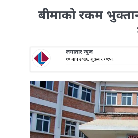
बीमाको रकम भुक्तान
लगातार न्युज
१० माघ २०७६, शुक्रबार १०:५६