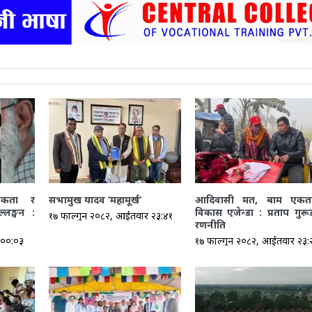
तिकता र
सभामुख यादव ‘महामूर्ख’
आदिवासी मत, बाम एकत
ल्लङ्घन :
विकास एजेन्डा : प्रताप गुर
१७ फाल्गुन २०८२, आईतवार २३:४१
रणनीति
 ००:०३
१७ फाल्गुन २०८२, आईतवार २३: