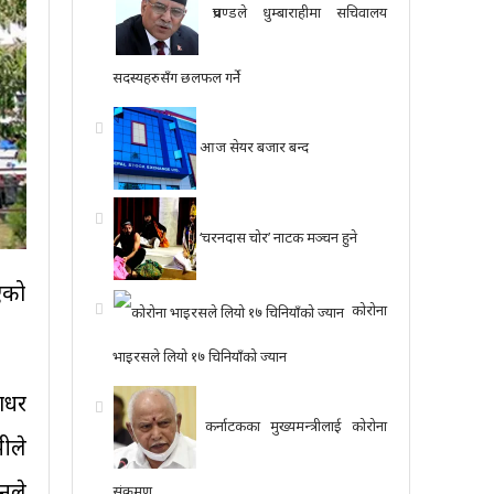
प्रचण्डले धुम्बाराहीमा सचिवालय
सदस्यहरुसँग छलफल गर्ने
आज सेयर बजार बन्द
‘चरनदास चोर’ नाटक मञ्चन हुने
आएको
कोरोना
भाइरसले लियो १७ चिनियाँको ज्यान
ाधर
कर्नाटकका मुख्यमन्त्रीलाई कोरोना
ीले
नले
संक्रमण