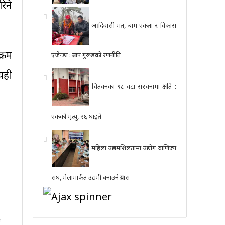
िने
आदिवासी मत, बाम एकता र विकास
्रम
एजेन्डा : प्रताप गुरूङको रणनीति
यही
चितवनका ९८ वटा संरचनामा क्षति :
एकको मृत्यु, २६ घाइते
महिला उद्यमशिलतामा उद्योग वाणिज्य
संघ, मेलामार्फत उद्यमी बनाउने प्रयास