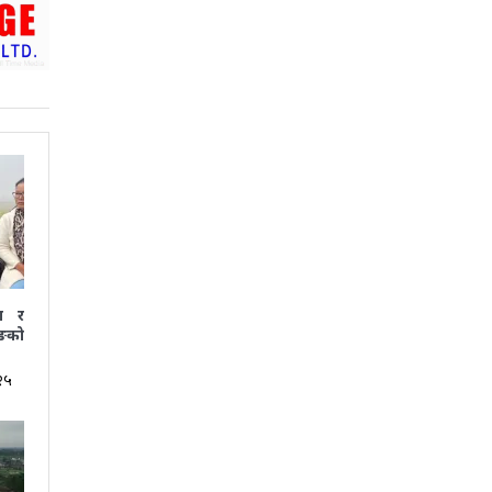
ा र
ूङको
२५