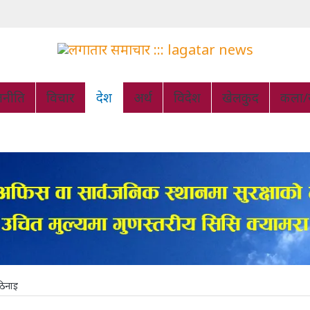
जनीति
विचार
देश
अर्थ
विदेश
खेलकुद
कला/स
ठिनाइ