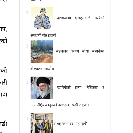
दशगजामा एसएसबीले राखेको
छाप,
अस्थायी पोष्ट हटायो
एको
सडकका कारण सीधा सम्पर्कमा
ढोरपाटन-तकसेरा
ेको
ारी
खामेनीको हत्या, नैतिकता र
्दा
अन्तर्राष्ट्रिय कानुनको उल्लङ्घन : रूसी राष्ट्रपति
 बढी
सभामुख यादव ‘महामूर्ख’