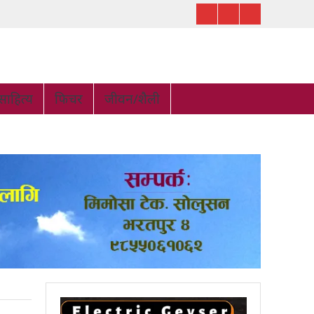
ाहित्य
फिचर
जीवन/शैली