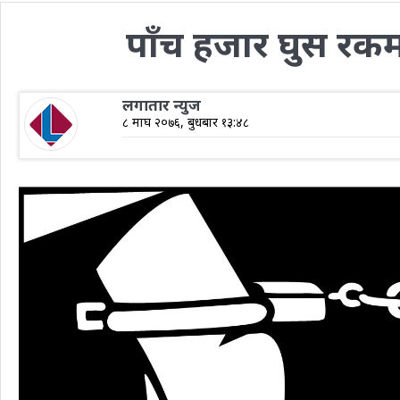
पाँच हजार घुस रकम 
लगातार न्युज
८ माघ २०७६, बुधबार १३:४८