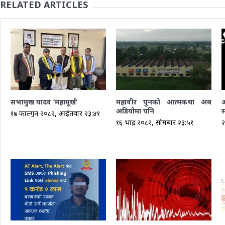
RELATED ARTICLES
सभामुख यादव ‘महामूर्ख’
महावीर पुनको आत्मकथा अब
अडियोमा पनि
स
१७ फाल्गुन २०८२, आईतवार २३:४१
१६ भाद्र २०८२, सोमबार २३:५१
२