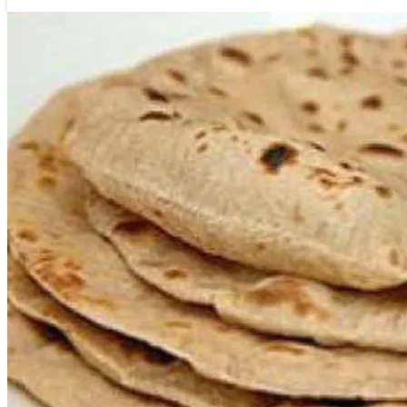
लगातार न्युज
७ माघ २०७६, मंगलवार १५:१८