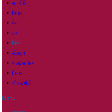
राजनीति
विचार
देश
अर्थ
विदेश
खेलकुद
कला/साहित्य
फिचर
जीवन/शैली
Menu