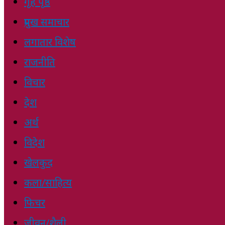
गृह पृष्ठ
प्रमुख समाचार
लगातार विशेष
राजनीति
विचार
देश
अर्थ
विदेश
खेलकुद
कला/साहित्य
फिचर
जीवन/शैली