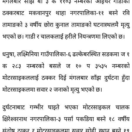
मंगलबार साँझ बा ३ क ११०३ नम्बरको आईचर गाडीको
ठक्करबाट मकवानपुर थाहा नगरपालिका-११ बस्ने रवि
तामाङको ३ वर्षीय छोरा कुनाल तामाङको घटनास्थलमै मृत्यु
भएको छ। गाडी र चालकलाई प्रहरीले नियन्त्रणमा लिएको छ।
धनुषा, लक्ष्मिनिया गाउँपालिका-६ ढल्केबरस्थित सडकमा ज १
क २८३ नम्बरको बसले ज १० प ३५३५ नम्बरको
मोटरसाइकललाई ठक्कर दिई मंगलबार साँझ दुर्घटना हुँदा
मोटरसाइकलमा सवार २ जनाको मृत्यु भएको छ।
दुर्घटनाबाट गम्भीर घाइते भएका मोटरसाइकल चालक
क्षिरेश्वरनाथ नगरपालिका-३ पर्सा पकडिया बस्ने १८ वर्षीय
संतोष ठाकुर र मोटरसाइकलमा सवार सोही स्थान बस्ने १९