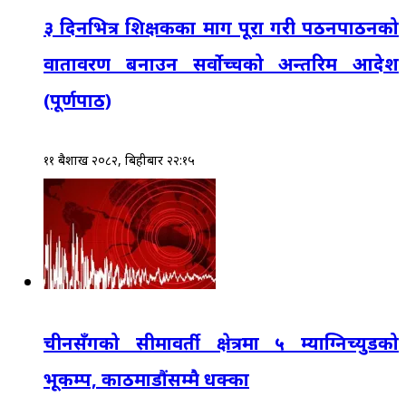
३ दिनभित्र शिक्षकका माग पूरा गरी पठनपाठनको
वातावरण बनाउन सर्वोच्चको अन्तरिम आदेश
(पूर्णपाठ)
११ बैशाख २०८२, बिहीबार २२:१५
चीनसँगको सीमावर्ती क्षेत्रमा ५ म्याग्निच्युडको
भूकम्प, काठमाडौंसम्मै धक्का