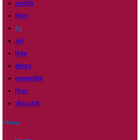
राजनीति
विचार
देश
अर्थ
विदेश
खेलकुद
कला/साहित्य
फिचर
जीवन/शैली
Menu