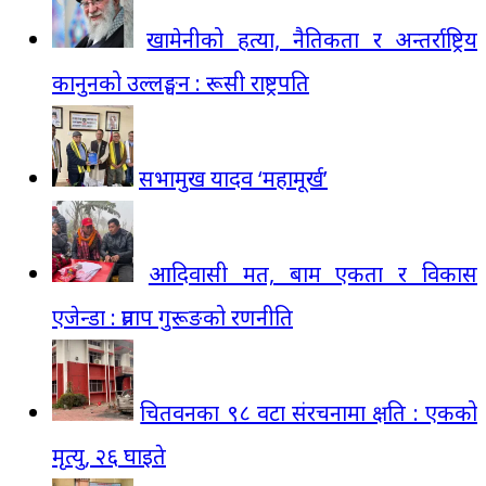
खामेनीको हत्या, नैतिकता र अन्तर्राष्ट्रिय
कानुनको उल्लङ्घन : रूसी राष्ट्रपति
सभामुख यादव ‘महामूर्ख’
आदिवासी मत, बाम एकता र विकास
एजेन्डा : प्रताप गुरूङको रणनीति
चितवनका ९८ वटा संरचनामा क्षति : एकको
मृत्यु, २६ घाइते