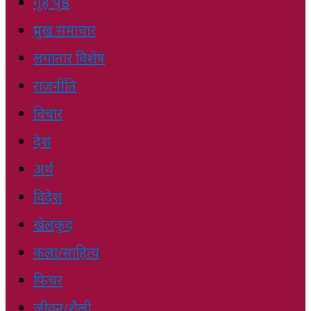
गृह पृष्ठ
प्रमुख समाचार
लगातार विशेष
राजनीति
विचार
देश
अर्थ
विदेश
खेलकुद
कला/साहित्य
फिचर
जीवन/शैली