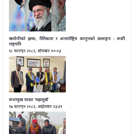
खामेनीको हत्या, नैतिकता र अन्तर्राष्ट्रिय कानुनको उल्लङ्घन : रूसी
राष्ट्रपति
१८ फाल्गुन २०८२, सोमबार ००:०३
सभामुख यादव ‘महामूर्ख’
१७ फाल्गुन २०८२, आईतवार २३:४१