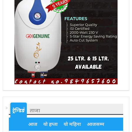
ट्रेन्डिङ
ताजा
आज
यो हप्ता
यो महिना
आजसम्म