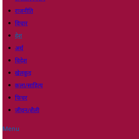
राजनीति
विचार
देश
अर्थ
विदेश
खेलकुद
कला/साहित्य
फिचर
जीवन/शैली
Menu