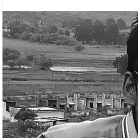
लगातार न्युज
२६ पुष २०७६, शनिबार ११:४८