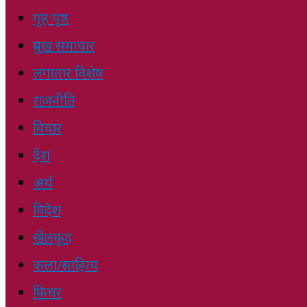
गृह पृष्ठ
प्रमुख समाचार
लगातार विशेष
राजनीति
विचार
देश
अर्थ
विदेश
खेलकुद
कला/साहित्य
फिचर