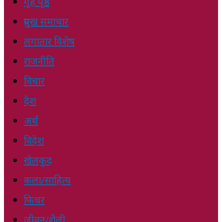
गृह पृष्ठ
प्रमुख समाचार
लगातार विशेष
राजनीति
विचार
देश
अर्थ
विदेश
खेलकुद
कला/साहित्य
फिचर
जीवन/शैली