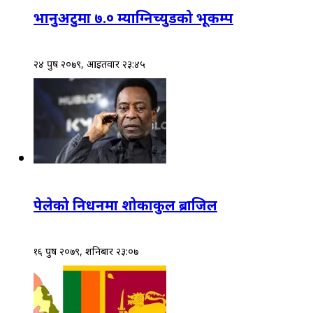
भानुअटुमा ७.० म्याग्निच्युडको भूकम्प
२४ पुष २०७९, आईतवार २३:४५
पेलेको निधनमा शोकाकुल ब्राजिल
१६ पुष २०७९, शनिबार २३:०७