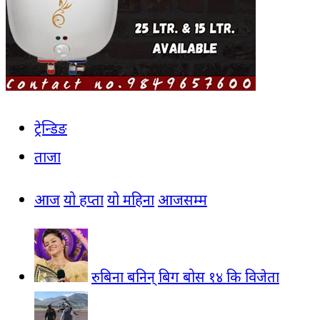
ट्रेन्डिङ
ताजा
आज
यो हप्ता
यो महिना
आजसम्म
रुबिना बनिन् बिग बोस १४ कि विजेता