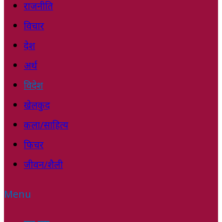
राजनीति
विचार
देश
अर्थ
विदेश
खेलकुद
कला/साहित्य
फिचर
जीवन/शैली
Menu