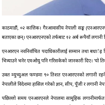
काठमाडौं, ०२ कात्तिक। गैरआवासीय नेपाली सङ्घ (एनआरएनए)का 
बताएका छन्। एनआरएनएको तर्फबाट १२ अर्ब रूपैयाँ लगानी भित
एनआरएन नवनिर्वाचित पदाधिकारीलाई सम्मान तथा बधार्इ दिन र
भित्र्याउने भनेर एमओयु पनि गरिसकेको जानकारी दिए। ‘यो प्रति
उक्त म्युच्युअल फण्डमा ९० प्रतिशत एनआरएनको लगानी रहने र 
नेपालीले विदेशमा हासिल गरेको ज्ञान, सीप, पूँजी र लगानी 
पछिल्लो समय एनआरएनले नेपालमा सामूहिक लगानीमार्फत २७ म