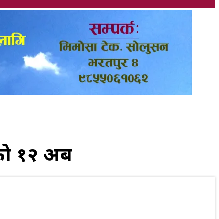
ो १२ अर्ब