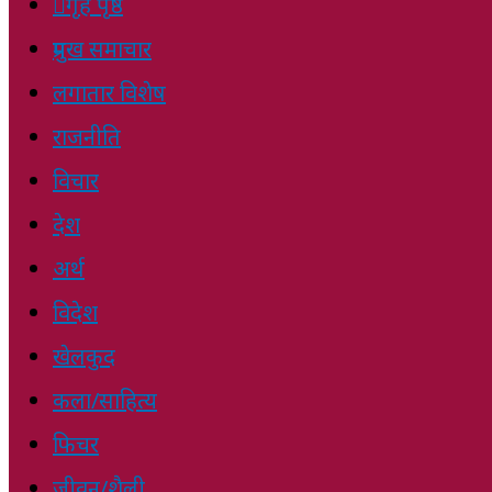
गृह पृष्ठ
प्रमुख समाचार
लगातार विशेष
राजनीति
विचार
देश
अर्थ
विदेश
खेलकुद
कला/साहित्य
फिचर
जीवन/शैली