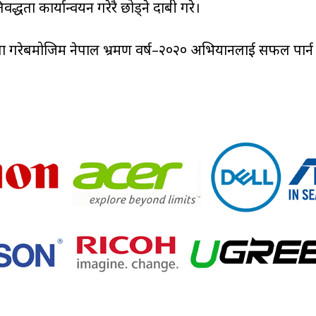
्धता कार्यान्वयन गरेरै छोड्ने दाबी गरे।
ोषणा गरेबमोजिम नेपाल भ्रमण वर्ष–२०२० अभियानलाई सफल पार्न सक