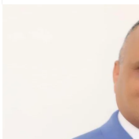
तुलमान गुरुङ
२ कार्तिक २०७६, शनिबार २२:२८