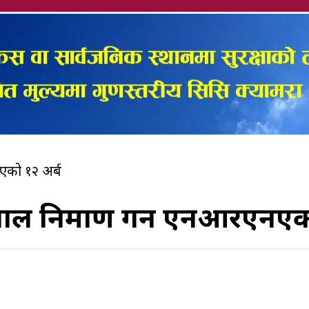
नएको १२ अर्ब
ेपाल निर्माण गर्न एनआरएनएक