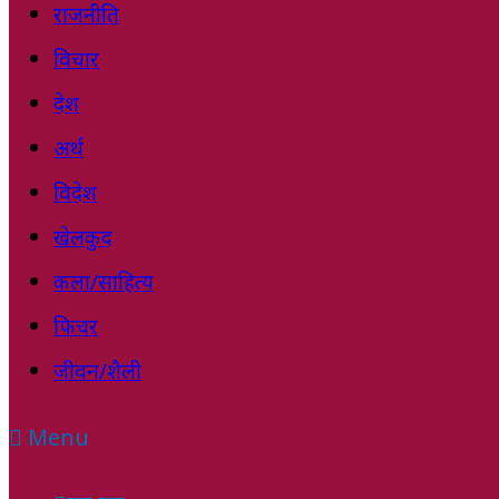
राजनीति
विचार
देश
अर्थ
विदेश
खेलकुद
कला/साहित्य
फिचर
जीवन/शैली
Menu