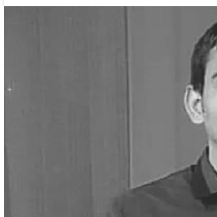
तुलमान गुरुङ
२३ श्रावण २०७६, बिहीबार १०:११