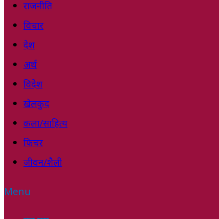
राजनीति
विचार
देश
अर्थ
विदेश
खेलकुद
कला/साहित्य
फिचर
जीवन/शैली
Menu