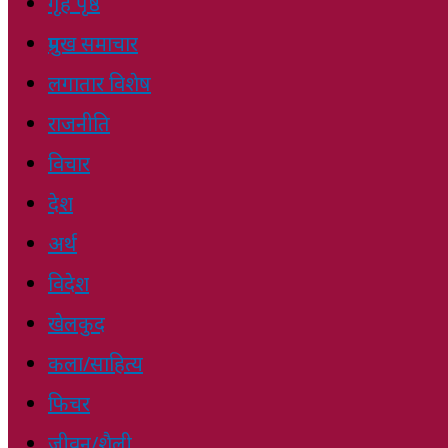
गृह पृष्ठ
प्रमुख समाचार
लगातार विशेष
राजनीति
विचार
देश
अर्थ
विदेश
खेलकुद
कला/साहित्य
फिचर
जीवन/शैली