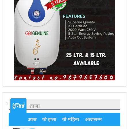
ट्रेन्डिङ
ताजा
आज
यो हप्ता
यो महिना
आजसम्म