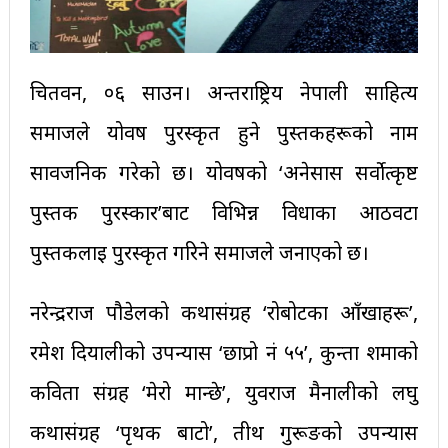
चितवन, ०६ साउन। अन्तर्राष्ट्रिय नेपाली साहित्य
समाजले योवर्ष पुरस्कृत हुने पुस्तकहरूको नाम
सार्वजनिक गरेको छ। योवर्षको ‘अनेसास सर्वाेत्कृष्ट
पुस्तक पुरस्कार’बाट विभिन्न विधाका आठवटा
पुस्तकलाई पुरस्कृत गरिने समाजले जनाएको छ।
नरेन्द्रराज पौडेलको कथासंग्रह ‘रोबोटका आँखाहरू’,
रमेश दियालीको उपन्यास ‘छाप्रो नं ५५’, कुन्ता शर्माको
कविता संग्रह ‘मेरो मान्छे’, युवराज मैनालीको लघु
कथासंग्रह ‘पृथक बाटो’, तीर्थ गुरूङको उपन्यास