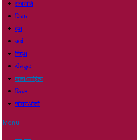
राजनीति
विचार
देश
अर्थ
विदेश
खेलकुद
कला/साहित्य
फिचर
जीवन/शैली
Menu