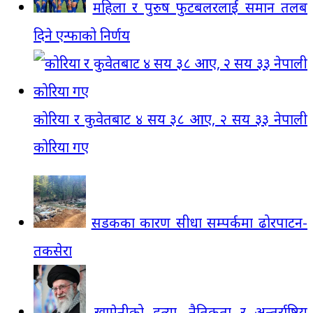
महिला र पुरुष फुटबलरलाई समान तलब
दिने एन्फाको निर्णय
कोरिया र कुवेतबाट ४ सय ३८ आए, २ सय ३३ नेपाली
कोरिया गए
सडकका कारण सीधा सम्पर्कमा ढोरपाटन-
तकसेरा
खामेनीको हत्या, नैतिकता र अन्तर्राष्ट्रिय