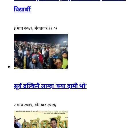
विद्यार्थी
३ माघ २०७९, मंगलवार २२:०१
सूर्य ढल्किनै लाग्दा ‘क्या दामी भो’
२ माघ २०७९, सोमबार २०:१६