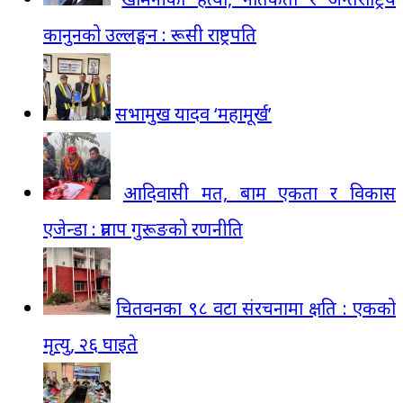
कानुनको उल्लङ्घन : रूसी राष्ट्रपति
सभामुख यादव ‘महामूर्ख’
आदिवासी मत, बाम एकता र विकास
एजेन्डा : प्रताप गुरूङको रणनीति
चितवनका ९८ वटा संरचनामा क्षति : एकको
मृत्यु, २६ घाइते