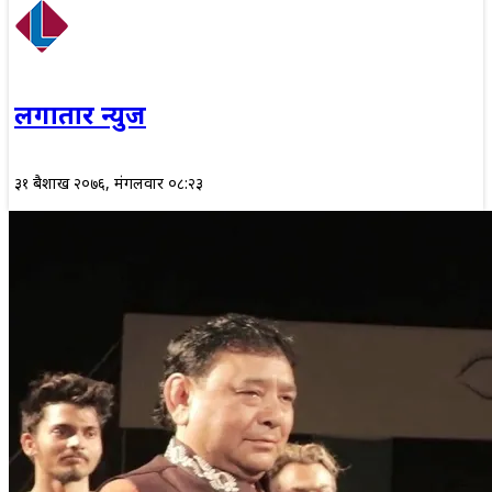
लगातार न्युज
३१ बैशाख २०७६, मंगलवार ०८:२३