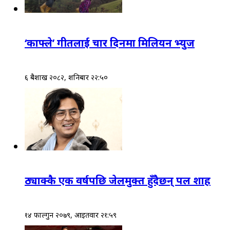
‘काफ्ले’ गीतलाई चार दिनमा मिलियन भ्युज
६ बैशाख २०८२, शनिबार २२:५०
ठ्याक्कै एक वर्षपछि जेलमुक्त हुँदैछन् पल शाह
१४ फाल्गुन २०७९, आईतवार २१:५९