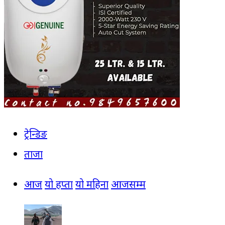
ट्रेन्डिङ
ताजा
आज
यो हप्ता
यो महिना
आजसम्म