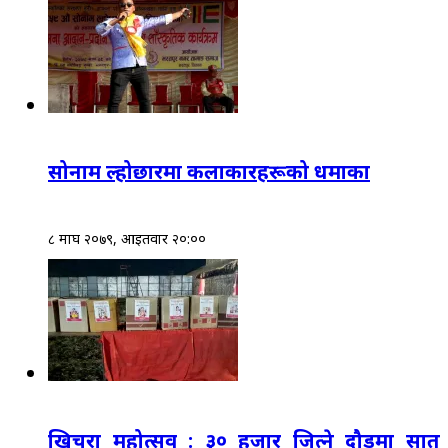
सोनाम ल्होछारमा कलाकारहरूको धमाका
८ माघ २०७९, आईतवार २०:००
खिचरा महोत्सव : ३० हजार जित्ने दौडमा सात