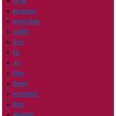
गृह पृष्ठ
प्रमुख समाचार
लगातार विशेष
राजनीति
विचार
देश
अर्थ
विदेश
खेलकुद
कला/साहित्य
फिचर
जीवन/शैली