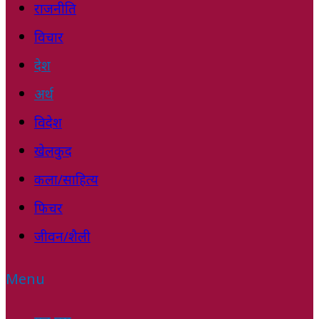
राजनीति
विचार
देश
अर्थ
विदेश
खेलकुद
कला/साहित्य
फिचर
जीवन/शैली
Menu