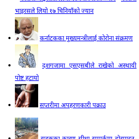
भाइरसले लियो १७ चिनियाँको ज्यान
कर्नाटकका मुख्यमन्त्रीलाई कोरोना संक्रमण
दशगजामा एसएसबीले राखेको अस्थायी
पोष्ट हटायो
सप्तरीमा अपहरणकारी पक्राउ
सडकका कारण सीधा सम्पर्कमा ढोरपाटन-