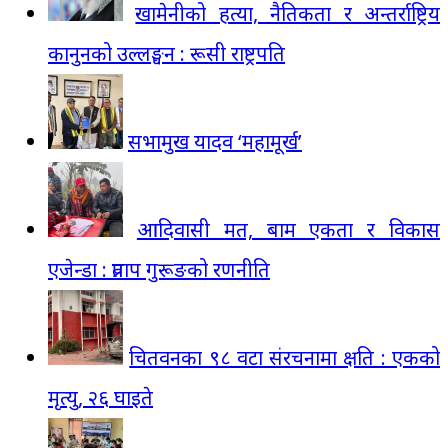
खामेनीको हत्या, नैतिकता र अन्तर्राष्ट्रिय
कानुनको उल्लङ्घन : रूसी राष्ट्रपति
सभामुख यादव ‘महामूर्ख’
आदिवासी मत, बाम एकता र विकास
एजेन्डा : प्रताप गुरूङको रणनीति
चितवनका ९८ वटा संरचनामा क्षति : एकको
मृत्यु, २६ घाइते