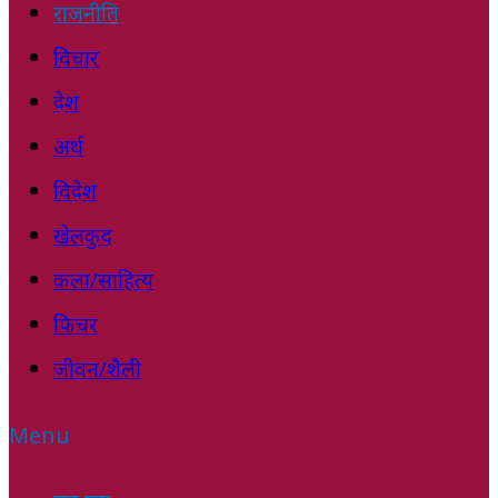
राजनीति
विचार
देश
अर्थ
विदेश
खेलकुद
कला/साहित्य
फिचर
जीवन/शैली
Menu