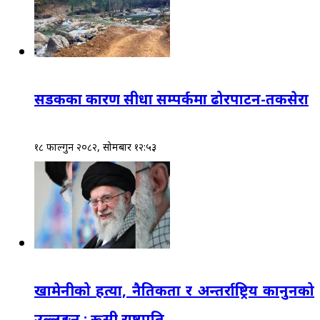
सडकका कारण सीधा सम्पर्कमा ढोरपाटन-तकसेरा
१८ फाल्गुन २०८२, सोमबार १२:५३
खामेनीको हत्या, नैतिकता र अन्तर्राष्ट्रिय कानुनको
उल्लङ्घन : रूसी राष्ट्रपति