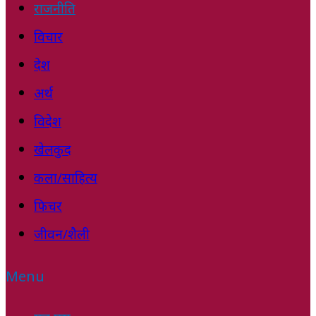
राजनीति
विचार
देश
अर्थ
विदेश
खेलकुद
कला/साहित्य
फिचर
जीवन/शैली
Menu