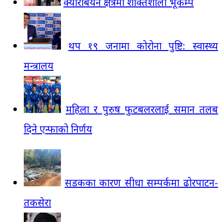
क्यारबियन क्षेत्रमा शक्तिशाली भूकम्प
थप १९ जनामा कोरोना पुष्टि: स्वास्थ्य
मन्त्रालय
महिला र पुरुष फुटबलरलाई समान तलब
दिने एन्फाको निर्णय
सडकका कारण सीधा सम्पर्कमा ढोरपाटन-
तकसेरा