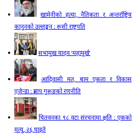
खामेनीको हत्या, नैतिकता र अन्तर्राष्ट्रिय
कानुनको उल्लङ्घन : रूसी राष्ट्रपति
सभामुख यादव ‘महामूर्ख’
आदिवासी मत, बाम एकता र विकास
एजेन्डा : प्रताप गुरूङको रणनीति
चितवनका ९८ वटा संरचनामा क्षति : एकको
मृत्यु, २६ घाइते