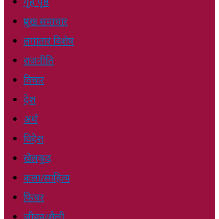
गृह पृष्ठ
प्रमुख समाचार
लगातार विशेष
राजनीति
विचार
देश
अर्थ
विदेश
खेलकुद
कला/साहित्य
फिचर
जीवन/शैली