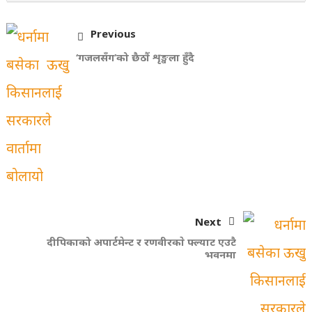
Previous
‘गजलसँग’को छैठौं शृङ्खला हुँदै
Next
दीपिकाको अपार्टमेन्ट र रणवीरकाे फ्ल्याट एउटै
भवनमा