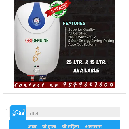
ट्रेन्डिङ
ताजा
आज
यो हप्ता
यो महिना
आजसम्म