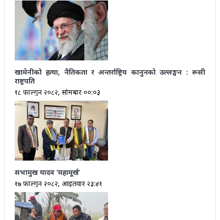
खामेनीको हत्या, नैतिकता र अन्तर्राष्ट्रिय कानुनको उल्लङ्घन : रूसी
राष्ट्रपति
१८ फाल्गुन २०८२, सोमबार ००:०३
सभामुख यादव ‘महामूर्ख’
१७ फाल्गुन २०८२, आईतवार २३:४१