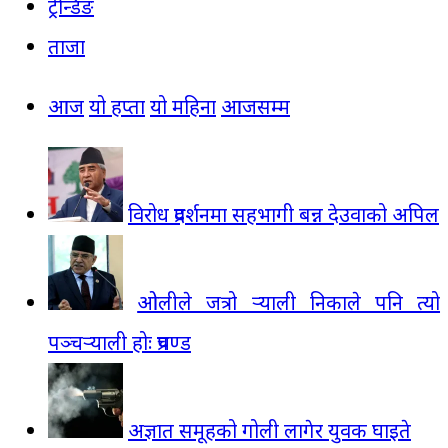
ट्रेन्डिङ
ताजा
आज
यो हप्ता
यो महिना
आजसम्म
विरोध प्रदर्शनमा सहभागी बन्न देउवाको अपिल
ओलीले जत्रो र्‍याली निकाले पनि त्यो
पञ्चर्‍याली होः प्रचण्ड
अज्ञात समूहको गोली लागेर युवक घाइते