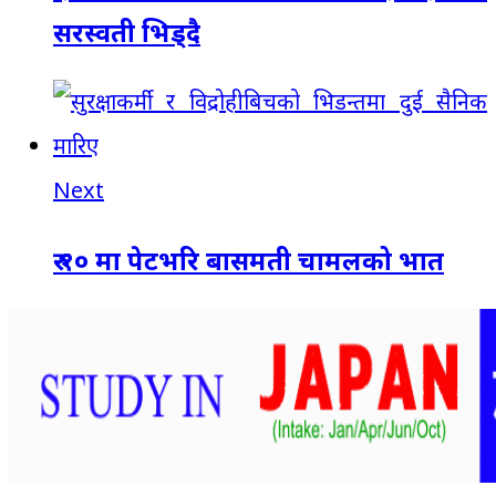
सरस्वती भिड्दै
Next
रु १० मा पेटभरि बासमती चामलको भात