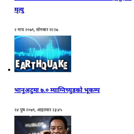
मृत्यु
२ माघ २०७९, सोमबार ११:२७
भानुअटुमा ७.० म्याग्निच्युडको भूकम्प
२४ पुष २०७९, आईतवार २३:४५