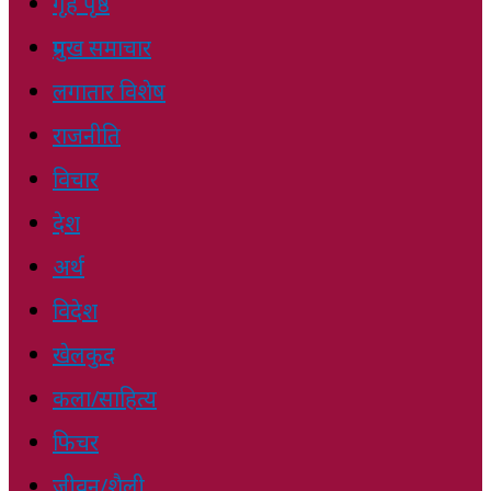
गृह पृष्ठ
प्रमुख समाचार
लगातार विशेष
राजनीति
विचार
देश
अर्थ
विदेश
खेलकुद
कला/साहित्य
फिचर
जीवन/शैली