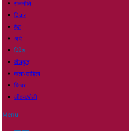
राजनीति
विचार
देश
अर्थ
विदेश
खेलकुद
कला/साहित्य
फिचर
जीवन/शैली
Menu