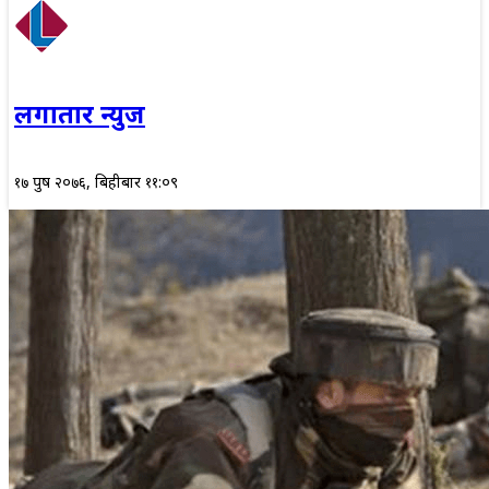
लगातार न्युज
१७ पुष २०७६, बिहीबार ११:०९