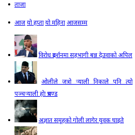
ताजा
आज
यो हप्ता
यो महिना
आजसम्म
विरोध प्रदर्शनमा सहभागी बन्न देउवाको अपिल
ओलीले जत्रो र्‍याली निकाले पनि त्यो
पञ्चर्‍याली होः प्रचण्ड
अज्ञात समूहको गोली लागेर युवक घाइते