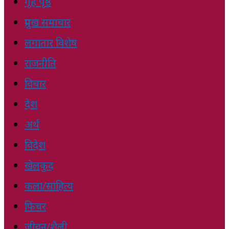
गृह पृष्ठ
प्रमुख समाचार
लगातार विशेष
राजनीति
विचार
देश
अर्थ
विदेश
खेलकुद
कला/साहित्य
फिचर
जीवन/शैली