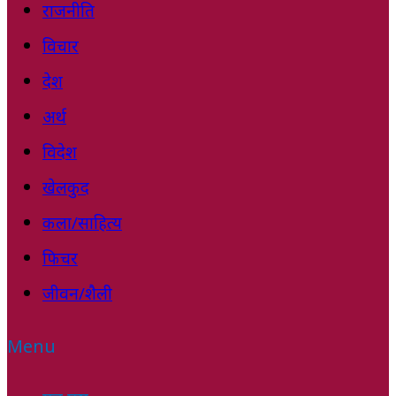
राजनीति
विचार
देश
अर्थ
विदेश
खेलकुद
कला/साहित्य
फिचर
जीवन/शैली
Menu