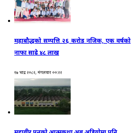
महाबौद्धको सम्पत्ति २६ करोड नजिक, एक वर्षको
नाफा साढे ४८ लाख
१७ भाद्र २०८२, मंगलवार ००:२२
महावीर पुनको आत्मकथा अब अडियोमा पनि