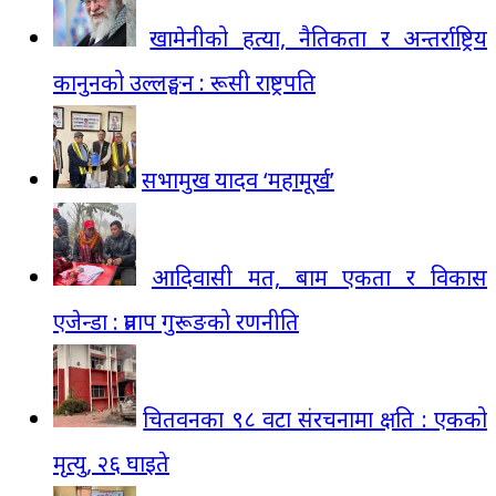
खामेनीको हत्या, नैतिकता र अन्तर्राष्ट्रिय
कानुनको उल्लङ्घन : रूसी राष्ट्रपति
सभामुख यादव ‘महामूर्ख’
आदिवासी मत, बाम एकता र विकास
एजेन्डा : प्रताप गुरूङको रणनीति
चितवनका ९८ वटा संरचनामा क्षति : एकको
मृत्यु, २६ घाइते