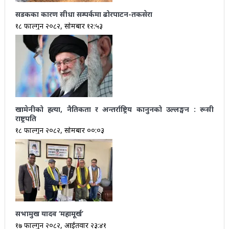
सडकका कारण सीधा सम्पर्कमा ढोरपाटन-तकसेरा
१८ फाल्गुन २०८२, सोमबार १२:५३
खामेनीको हत्या, नैतिकता र अन्तर्राष्ट्रिय कानुनको उल्लङ्घन : रूसी
राष्ट्रपति
१८ फाल्गुन २०८२, सोमबार ००:०३
सभामुख यादव ‘महामूर्ख’
१७ फाल्गुन २०८२, आईतवार २३:४१