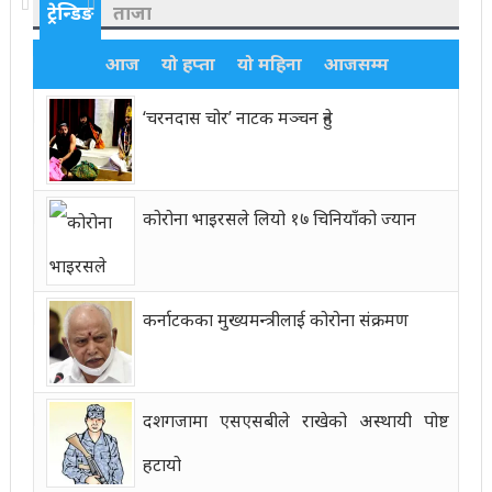
ट्रेन्डिङ
ताजा
आज
यो हप्ता
यो महिना
आजसम्म
‘चरनदास चोर’ नाटक मञ्चन हुने
कोरोना भाइरसले लियो १७ चिनियाँको ज्यान
कर्नाटकका मुख्यमन्त्रीलाई कोरोना संक्रमण
दशगजामा एसएसबीले राखेको अस्थायी पोष्ट
हटायो