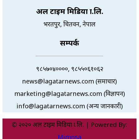
अल टाइम मिडिया प्रा.लि.
भरतपुर, चितवन, नेपाल
सम्पर्क
९८५७०४००००, ९८५५०६१०६२
news@lagatarnews.com (समाचार)
marketing@lagatarnews.com (विज्ञापन)
info@lagatarnews.com (अन्य जानकारी)
© २०२० अल टाइम मिडिया प्रा.लि. | Powered By:
Mimosa