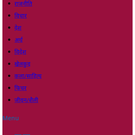
राजनीति
विचार
देश
अर्थ
विदेश
खेलकुद
कला/साहित्य
फिचर
जीवन/शैली
Menu