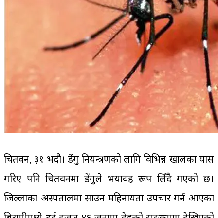
चितवन, ३१ भदौ। डेंगु नियन्त्रणको लागि विभिन्न खालका प्रयास
गरिए पनि चितवनमा डेंगुले भयावह रूप लिँदै गएको छ।
जिल्लाका अस्पतालमा साउन महिनायता उपचार गर्न आएका
बिरामीमध्ये दुई हजार ४६ जनामा डेङ्गुको सङ्क्रमण देखिएको