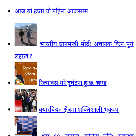
आज
यो हप्ता
यो महिना
आजसम्म
भारतीय प्रधानमन्त्री मोदी अचानक किन पुगे
लद्दाख ?
रिल्याक्स गरे दुर्घटना हुन्छ: प्रचण्ड
क्यारबियन क्षेत्रमा शक्तिशाली भूकम्प