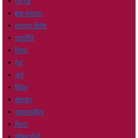
गृह पृष्ठ
प्रमुख समाचार
लगातार विशेष
राजनीति
विचार
देश
अर्थ
विदेश
खेलकुद
कला/साहित्य
फिचर
जीवन/शैली