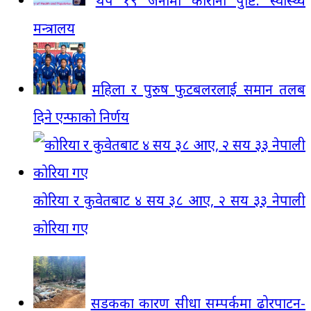
थप १९ जनामा कोरोना पुष्टि: स्वास्थ्य
मन्त्रालय
महिला र पुरुष फुटबलरलाई समान तलब
दिने एन्फाको निर्णय
कोरिया र कुवेतबाट ४ सय ३८ आए, २ सय ३३ नेपाली
कोरिया गए
सडकका कारण सीधा सम्पर्कमा ढोरपाटन-