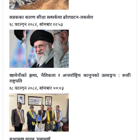
सडकका कारण सीधा सम्पर्कमा ढोरपाटन-तकसेरा
१८ फाल्गुन २०८२, सोमबार १२:५३
खामेनीको हत्या, नैतिकता र अन्तर्राष्ट्रिय कानुनको उल्लङ्घन : रूसी
राष्ट्रपति
१८ फाल्गुन २०८२, सोमबार ००:०३
सभामुख यादव ‘महामूर्ख’