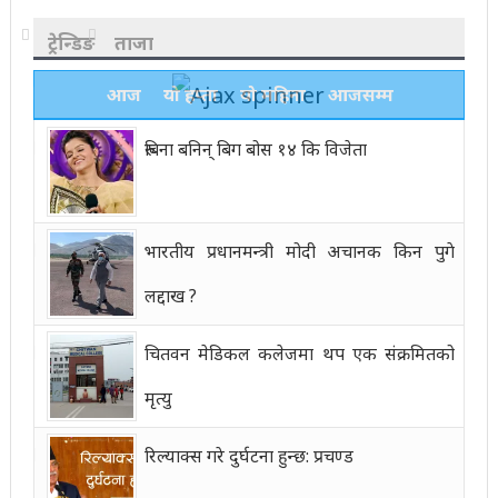
ट्रेन्डिङ
ताजा
आज
यो हप्ता
यो महिना
आजसम्म
रुबिना बनिन् बिग बोस १४ कि विजेता
भारतीय प्रधानमन्त्री मोदी अचानक किन पुगे
लद्दाख ?
चितवन मेडिकल कलेजमा थप एक संक्रमितको
मृत्यु
रिल्याक्स गरे दुर्घटना हुन्छ: प्रचण्ड