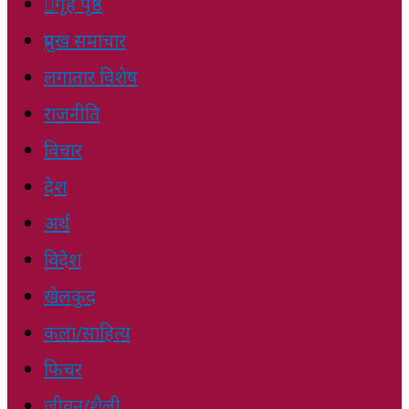
गृह पृष्ठ
प्रमुख समाचार
लगातार विशेष
राजनीति
विचार
देश
अर्थ
विदेश
खेलकुद
कला/साहित्य
फिचर
जीवन/शैली