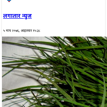
लगातार न्युज
५ माघ २०७६, आईतवार १५:३८