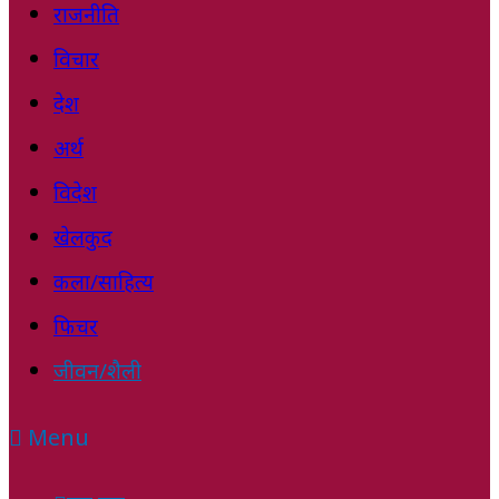
राजनीति
विचार
देश
अर्थ
विदेश
खेलकुद
कला/साहित्य
फिचर
जीवन/शैली
Menu