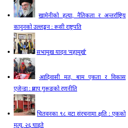
खामेनीको हत्या, नैतिकता र अन्तर्राष्ट्रिय
कानुनको उल्लङ्घन : रूसी राष्ट्रपति
सभामुख यादव ‘महामूर्ख’
आदिवासी मत, बाम एकता र विकास
एजेन्डा : प्रताप गुरूङको रणनीति
चितवनका ९८ वटा संरचनामा क्षति : एकको
मृत्यु, २६ घाइते