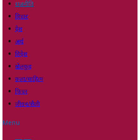
राजनीति
विचार
देश
अर्थ
विदेश
खेलकुद
कला/साहित्य
फिचर
जीवन/शैली
Menu