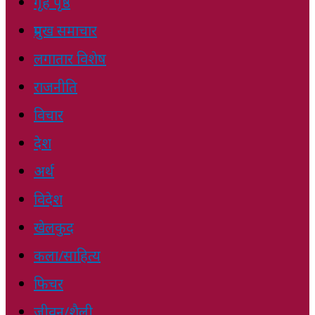
गृह पृष्ठ
प्रमुख समाचार
लगातार विशेष
राजनीति
विचार
देश
अर्थ
विदेश
खेलकुद
कला/साहित्य
फिचर
जीवन/शैली