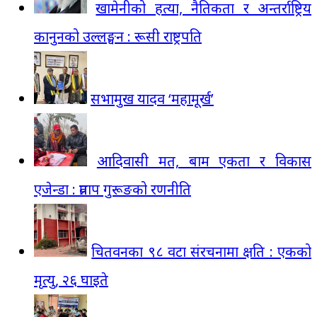
खामेनीको हत्या, नैतिकता र अन्तर्राष्ट्रिय
कानुनको उल्लङ्घन : रूसी राष्ट्रपति
सभामुख यादव ‘महामूर्ख’
आदिवासी मत, बाम एकता र विकास
एजेन्डा : प्रताप गुरूङको रणनीति
चितवनका ९८ वटा संरचनामा क्षति : एकको
मृत्यु, २६ घाइते