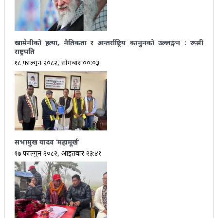
खामेनीको हत्या, नैतिकता र अन्तर्राष्ट्रिय कानुनको उल्लङ्घन : रूसी
राष्ट्रपति
१८ फाल्गुन २०८२, सोमबार ००:०३
सभामुख यादव ‘महामूर्ख’
१७ फाल्गुन २०८२, आईतवार २३:४१