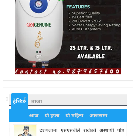
ट्रेन्डिङ
ताजा
आज
यो हप्ता
यो महिना
आजसम्म
दशगजामा एसएसबीले राखेको अस्थायी पोष्ट