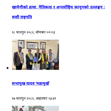
खामेनीको हत्या, नैतिकता र अन्तर्राष्ट्रिय कानुनको उल्लङ्घन :
रूसी राष्ट्रपति
१८ फाल्गुन २०८२, सोमबार ००:०३
सभामुख यादव ‘महामूर्ख’
१७ फाल्गुन २०८२, आईतवार २३:४१