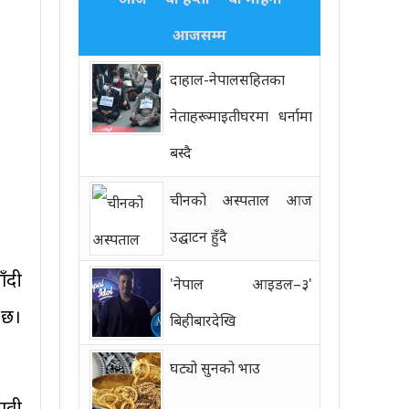
आजसम्म
दाहाल-नेपालसहितका
नेताहरू माइतीघरमा धर्नामा
बस्दै
चीनको अस्पताल आज
उद्घाटन हुँदै
ँदी
'नेपाल आइडल–३'
 छ।
बिहीबारदेखि
घट्यो सुनको भाउ
ावी