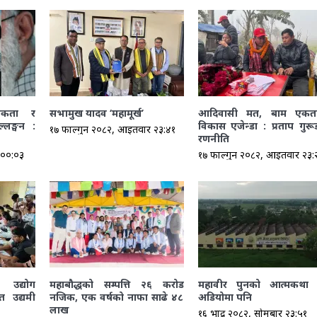
तिकता र
सभामुख यादव ‘महामूर्ख’
आदिवासी मत, बाम एकत
ल्लङ्घन :
विकास एजेन्डा : प्रताप गुर
१७ फाल्गुन २०८२, आईतवार २३:४१
रणनीति
 ००:०३
१७ फाल्गुन २०८२, आईतवार २३:
 उद्योग
महाबौद्धको सम्पत्ति २६ करोड
महावीर पुनको आत्मकथा
त उद्यमी
नजिक, एक वर्षको नाफा साढे ४८
अडियोमा पनि
लाख
१६ भाद्र २०८२, सोमबार २३:५१