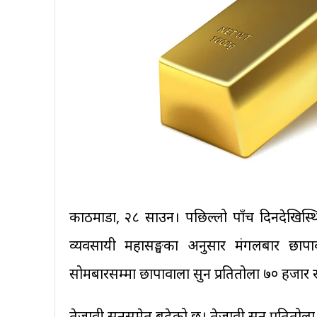
काठमाडौँ, २८ साउन। पछिल्लो पाँच दिनदेखिस्थ
व्यवसायी महासङ्घका अनुसार मंगलबार छापा
सोमबारसम्मा छापावाला सुन प्रतितोला ७० हजार 
तेजावी सुनसमेत बढेको छ। तेजावी सुन प्रतितोल