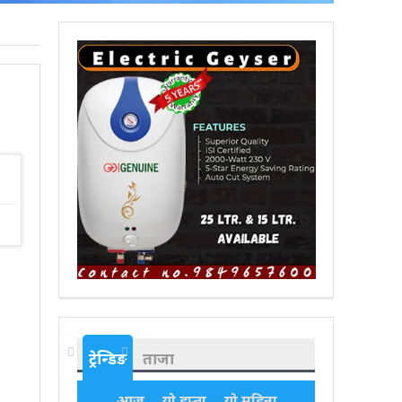
ट्रेन्डिङ
ताजा
आज
यो हप्ता
यो महिना