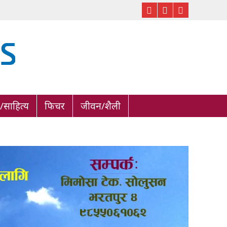
साहित्य
फिचर
जीवन/शैली