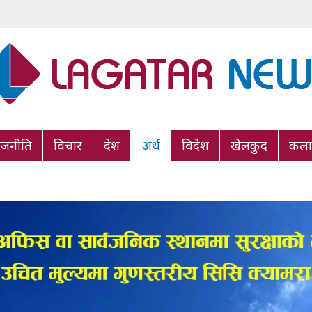
ाजनीति
विचार
देश
अर्थ
विदेश
खेलकुद
कला/