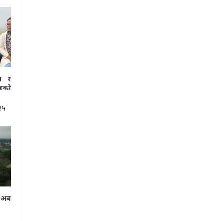
ा र
ूङको
२५
 अब