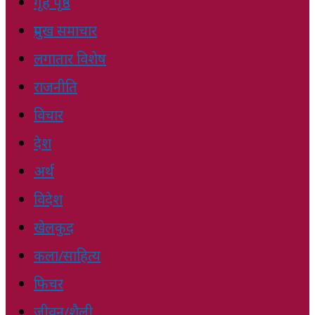
गृह पृष्ठ
प्रमुख समाचार
लगातार विशेष
राजनीति
विचार
देश
अर्थ
विदेश
खेलकुद
कला/साहित्य
फिचर
जीवन/शैली