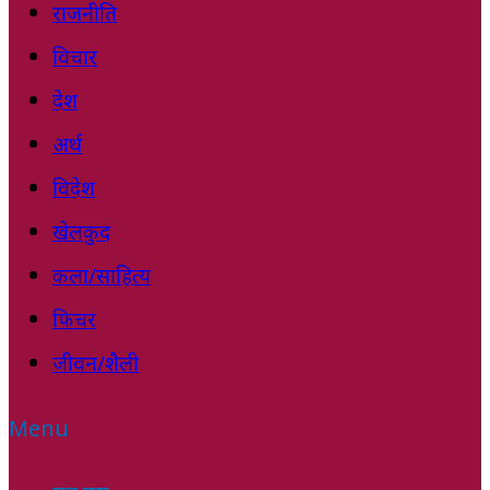
राजनीति
विचार
देश
अर्थ
विदेश
खेलकुद
कला/साहित्य
फिचर
जीवन/शैली
Menu