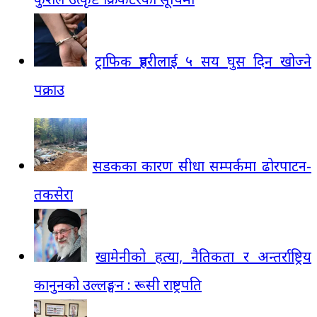
ट्राफिक प्रहरीलाई ५ सय घुस दिन खोज्ने
पक्राउ
सडकका कारण सीधा सम्पर्कमा ढोरपाटन-
तकसेरा
खामेनीको हत्या, नैतिकता र अन्तर्राष्ट्रिय
कानुनको उल्लङ्घन : रूसी राष्ट्रपति