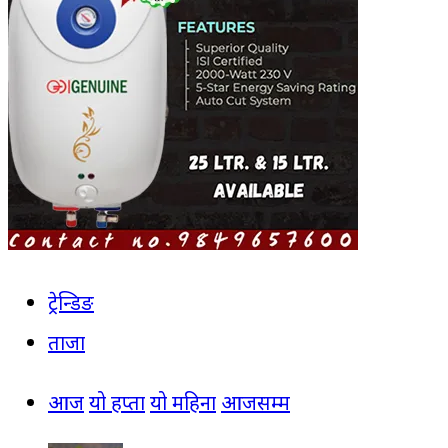
ट्रेन्डिङ
ताजा
आज
यो हप्ता
यो महिना
आजसम्म