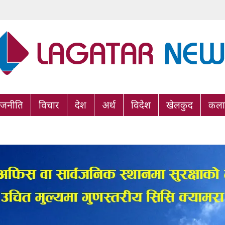
ाजनीति
विचार
देश
अर्थ
विदेश
खेलकुद
कला/