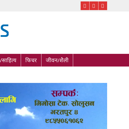
साहित्य
फिचर
जीवन/शैली