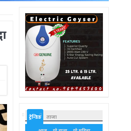
धा
ट्रेन्डिङ
ताजा
आज
यो हप्ता
यो महिना