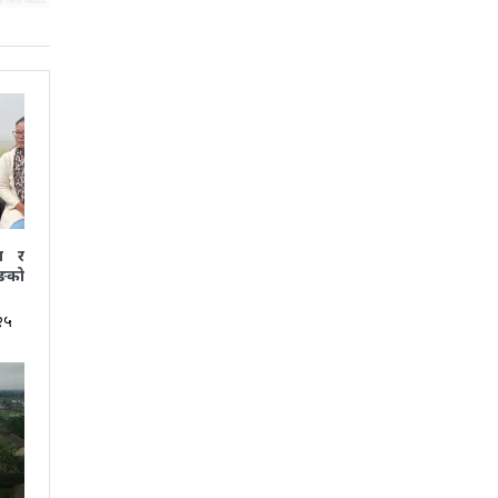
ा र
ूङको
२५