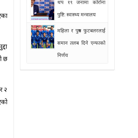
थप १९ जनामा कोरोना
पुष्टि: स्वास्थ्य मन्त्रालय
एका
महिला र पुरुष फुटबलरलाई
समान तलब दिने एन्फाको
द्दा
निर्णय
को छ
र २
एको