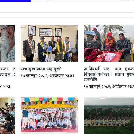
तिकता र
सभामुख यादव ‘महामूर्ख’
आदिवासी मत, बाम एकत
ल्लङ्घन :
विकास एजेन्डा : प्रताप गुर
१७ फाल्गुन २०८२, आईतवार २३:४१
रणनीति
 ००:०३
१७ फाल्गुन २०८२, आईतवार २३: