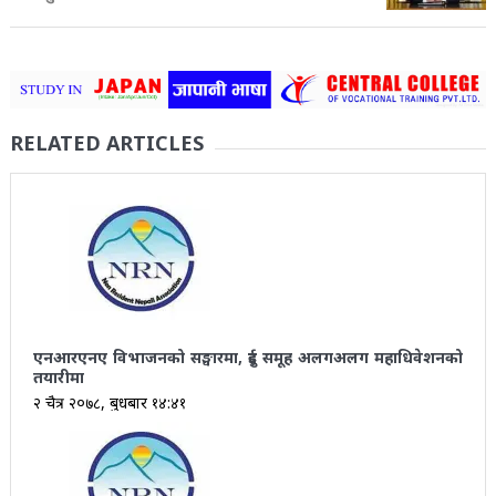
RELATED ARTICLES
एनआरएनए विभाजनको सङ्घारमा, दुई समूह अलगअलग महाधिवेशनको
तयारीमा
२ चैत्र २०७८, बुधबार १४:४१