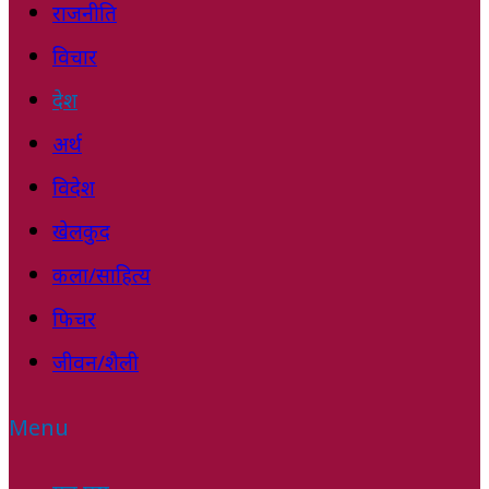
राजनीति
विचार
देश
अर्थ
विदेश
खेलकुद
कला/साहित्य
फिचर
जीवन/शैली
Menu