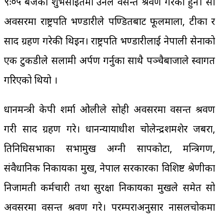
९ः०५ बजेको शुभसाइतमा उनले वसन्त श्रवण गरेकी हुन। सो
अवसरमा राष्ट्रपति भण्डारीले पण्डितबाट फूलमाला, टीका र
प्रसाद ग्रहण गरेकी थिइन। राष्ट्रपति भण्डारीलाई नेपाली सेनाको
एक टुकडीले सलामी अर्पण गर्नुका साथै पञ्चैबाजाले स्वागत
गरिएको थियो ।
प्रधानमन्त्री केपी शर्मा ओलीले सोही अवसरमा वसन्त श्रवण
गरी प्रसाद ग्रहण गरे। प्रधानन्यायाधीश चोलेन्द्रशमशेर जबरा,
प्रतिनिधिसभाका सभामुख अग्नी सापकोटा, मन्त्रिगण,
संवैधानिक निकायका प्रमुख, नेपाल सरकारका विशिष्ट श्रेणीका
निजामती कर्मचारी तथा सुरक्षा निकायका प्रमुखले समेत सो
अवसरमा वसन्त श्रवण गरे। परम्पराअनुसार नासलचोकमा