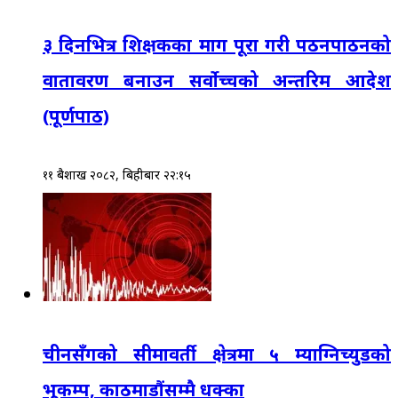
३ दिनभित्र शिक्षकका माग पूरा गरी पठनपाठनको
वातावरण बनाउन सर्वोच्चको अन्तरिम आदेश
(पूर्णपाठ)
११ बैशाख २०८२, बिहीबार २२:१५
चीनसँगको सीमावर्ती क्षेत्रमा ५ म्याग्निच्युडको
भूकम्प, काठमाडौंसम्मै धक्का