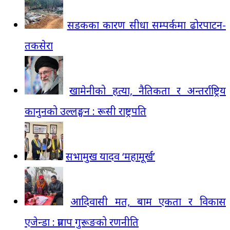
सडकका कारण सीधा सम्पर्कमा ढोरपाटन-
तकसेरा
खामेनीको हत्या, नैतिकता र अन्तर्राष्ट्रिय
कानुनको उल्लङ्घन : रूसी राष्ट्रपति
सभामुख यादव ‘महामूर्ख’
आदिवासी मत, बाम एकता र विकास
एजेन्डा : प्रताप गुरूङको रणनीति