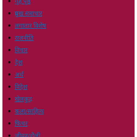
गृह पृष्ठ
प्रमुख समाचार
लगातार विशेष
राजनीति
विचार
देश
अर्थ
विदेश
खेलकुद
कला/साहित्य
फिचर
जीवन/शैली