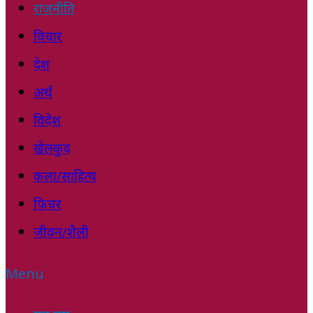
राजनीति
विचार
देश
अर्थ
विदेश
खेलकुद
कला/साहित्य
फिचर
जीवन/शैली
Menu