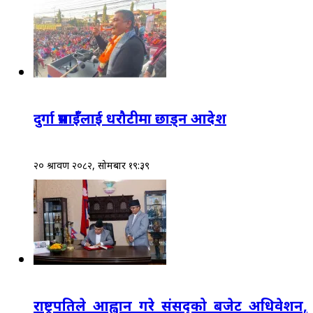
दुर्गा प्रसाईँलाई धरौटीमा छाड्न आदेश
२० श्रावण २०८२, सोमबार १९:३९
राष्ट्रपतिले आह्वान गरे संसद्‌को बजेट अधिवेशन,