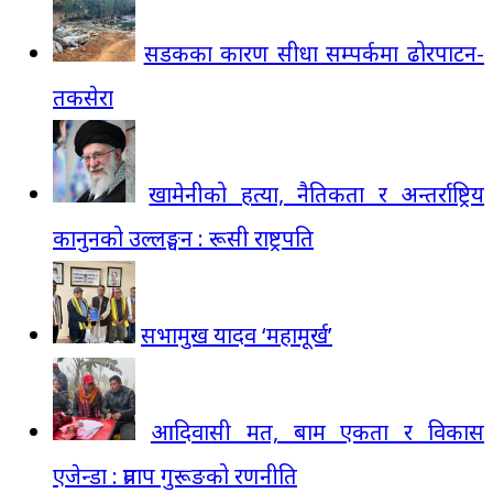
सडकका कारण सीधा सम्पर्कमा ढोरपाटन-
तकसेरा
खामेनीको हत्या, नैतिकता र अन्तर्राष्ट्रिय
कानुनको उल्लङ्घन : रूसी राष्ट्रपति
सभामुख यादव ‘महामूर्ख’
आदिवासी मत, बाम एकता र विकास
एजेन्डा : प्रताप गुरूङको रणनीति