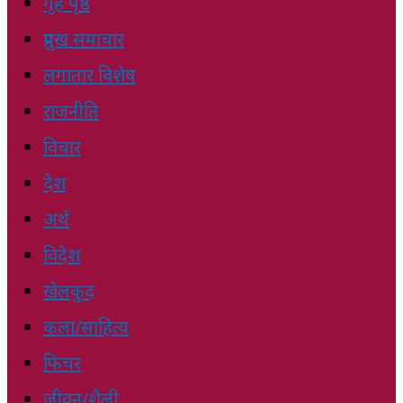
गृह पृष्ठ
प्रमुख समाचार
लगातार विशेष
राजनीति
विचार
देश
अर्थ
विदेश
खेलकुद
कला/साहित्य
फिचर
जीवन/शैली