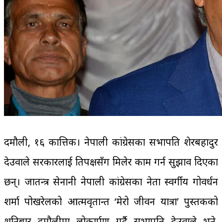
दमौली, १६ कात्तिक। नेपाली कांग्रेसका सभापति शेरबहादुर
देउवाले सरकारलाई प्रतिपक्षसँग मिलेर काम गर्न सुझाव दिएका
छन्। प्रजातन्त्र सेनानी नेपाली कांग्रेसका नेता स्वर्गीय गोवर्धन
शर्मा पोखरेलको आत्मवृतान्त ‘मेरो जीवन यात्रा’ पुस्तकको
शनिबार दमौलीमा लोकार्पण गर्दै सभापति देउवाले भने,